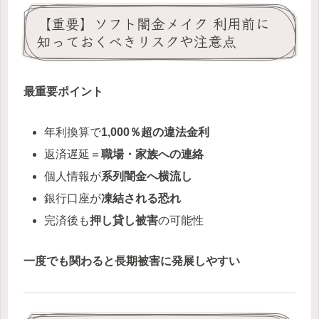
【重要】ソフト闇金メイク 利用前に
知っておくべきリスクや注意点
最重要ポイント
年利換算で
1,000％超の違法金利
返済遅延＝
職場・家族への連絡
個人情報が
系列闇金へ横流し
銀行口座が
凍結される恐れ
完済後も
押し貸し被害
の可能性
一度でも関わると長期被害に発展しやすい