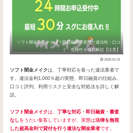
ソフト闇金メイクとは？即日融資の実態と違法性・口コ
ミ・危険性を徹底解説【注意】
2026.01.01
ソフト闇金メイク
は、丁寧対応を装った違法業者で
す。違法金利1,000％超の実態、即日融資の仕組み、
口コミ評判、利用リスクと安全な対処法を詳しく解
説。
ソフト闇金メイク
は、
丁寧な対応・即日融資・審査
なし
をうたい集客していますが、実態は
法律を無視
した超高金利で貸付を行う違法な闇金業者
です。