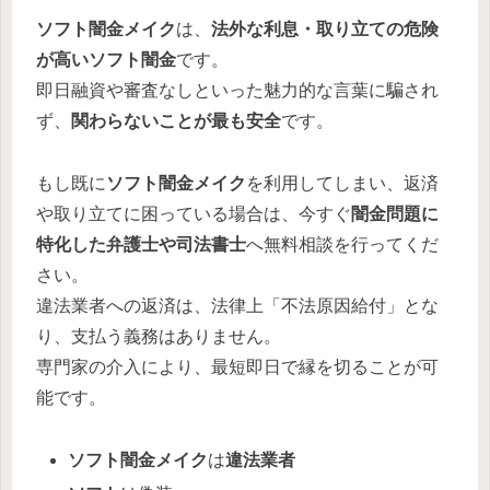
ソフト闇金メイク
は、
法外な利息・取り立ての危険
が高いソフト闇金
です。
即日融資や審査なしといった魅力的な言葉に騙され
ず、
関わらないことが最も安全
です。
もし既に
ソフト闇金メイク
を利用してしまい、返済
や取り立てに困っている場合は、今すぐ
闇金問題に
特化した弁護士や司法書士
へ無料相談を行ってくだ
さい。
違法業者への返済は、法律上「不法原因給付」とな
り、支払う義務はありません。
専門家の介入により、最短即日で縁を切ることが可
能です。
ソフト闇金メイク
は
違法業者