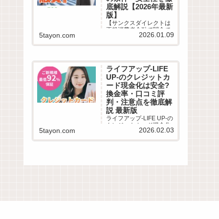
底解説【2026年最新
版】
【サンクスダイレクトは
正規消費者金融で闇金で
2026.01.09
5tayon.com
はありません】柔軟な審
査と即日融資で口コミ高
評価。審査時間は最短30
分、在籍確認や郵送物の
有無など気になる評判を
ライフアップ-LIFE
徹底解説。審査落ちが不
UP-のクレジットカ
安な多重債務者も必見！
最新の借入条件を公開。
ード現金化は安全?
換金率・口コミ評
判・注意点を徹底解
説 最新版
ライフアップ-LIFE UP-の
クレジットカード現金化
2026.02.03
5tayon.com
サービスを徹底解説。利
用条件・仕組み・換金
率・振込スピード・リス
ク・口コミ評判までわか
りやすくまとめました。
ライフアップ-LIFE UP-
は、クレジットカードや
のショッピング枠を利用
して...