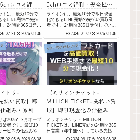
5ch口コミ評
5ch口コミ評判・安全性・
・利用リスクな
利用リスクなど最新情報で
ットは、最短10分で
ライオンは、最短10分で即日現金
るLINE完結の先払
化できるLINE完結の先払い買取業
で徹底解説
徹底解説
。24時間365日営業
者です。24時間365日受付してい
日・祝日（年中無休）
て、土日・祝日(年中無休)も対応可
26.07.21
2026.08.08
2026.01.09
2026.08.08
応可能です。買取商品
能です。買取商品は、不要になった
国百貨店共通商品券・
全国百貨店共通商品券や金券、クレ
情報
先払い買取 現金化情報
券・ギフトカード・収
ジットカード系ギフト券やギフトカ
ード、収入...
イトリ-
【ミリオンチケット-
O- 先払い買取】即
MILLION TICKET- 先払い買
仕組み・系列・
取】即日現金化の仕組み・
ミ評判・安全性・
系列・5ch口コミ評判・安
は2025年2月オープ
ミリオンチケット-MILLION
取業者です。最短10
TICKET-は、LINE完結の24時間365
など最新情報で
全性・利用リスクなど最新
サービスの仕組みや利
日営業（年中無休）している先払い
情報で徹底解説
業者情報、5ちゃんね
買取業者です。買取商品は、不要な
25.02.05
2026.08.08
2024.06.17
2026.08.08