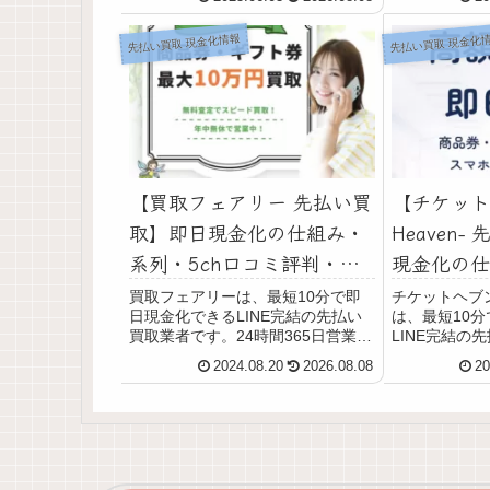
ていて土日・祝日も利用可能です。
るなどから利
また、スマホで簡単に手続きができ
判を徹底調査し
先払い買取 現金化情報
先払い買取 現金化
て、来店不要・面倒な審査やヒア...
の申込方法や
情報でわかり
【買取フェアリー 先払い買
【チケットヘ
取】即日現金化の仕組み・
Heaven
系列・5ch口コミ評判・安
現金化の仕
全性・利用リスクなど最新
5ch口コ
買取フェアリーは、最短10分で即
チケットヘブン-Ti
日現金化できるLINE完結の先払い
は、最短10
情報で徹底解説
利用リスク
買取業者です。24時間365日営業
LINE完結の
徹底解説
（年中無休）していて、土日・祝日
24時間365
2024.08.20
2026.08.08
20
も利用可能です。買取商品は、不要
おり、土日・
な全国百貨店共通商品券や収入印
能です。買取
紙、ギフト券、ギフトカードなどで
貨店共通商品券
す。買取商品は...