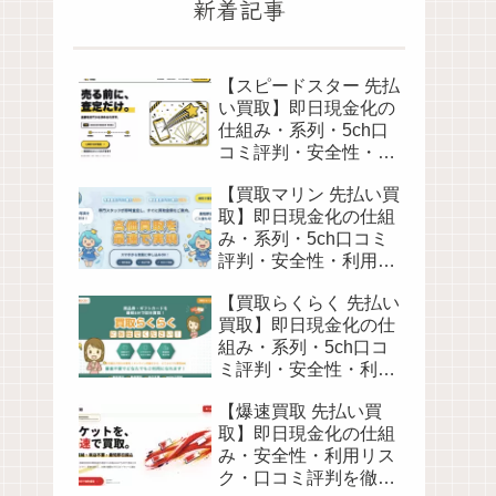
新着記事
【スピードスター 先払
い買取】即日現金化の
仕組み・系列・5ch口
コミ評判・安全性・利
用リスクなど最新情報
【買取マリン 先払い買
で徹底解説
取】即日現金化の仕組
み・系列・5ch口コミ
評判・安全性・利用リ
スクなど最新情報で徹
【買取らくらく 先払い
底解説
買取】即日現金化の仕
組み・系列・5ch口コ
ミ評判・安全性・利用
リスクなど最新情報で
【爆速買取 先払い買
徹底解説
取】即日現金化の仕組
み・安全性・利用リス
ク・口コミ評判を徹底