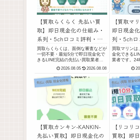
【買取らくらく 先払い買
【買取マリ
取】即日現金化の仕組み・
即日現金化
系列・5ch口コミ評判・安
列・5ch
全性・利用リスクなど最新
性・利用リ
買取らくらくは、面倒な審査などが
買取マリンは
一切不要・最短5分で即日現金化で
金化できるLI
情報で徹底解説
報で徹底解
きるLINE完結の先払い買取業者で
業者です。24
す。24時間365日オンライン受付し
受付していて
2026.08.05
2026.08.08
20
ていて土日・祝日(年中無休)も利用
も利用可能で
可能です。買取商品は、不要な全国
な全国百貨店
先払い買取 現金化情報
先払い買取 現金化
百貨店共通商品券や金券、クレジッ
レジットカー
トカード...
トカード...
【買取カンキン-KANKIN-
【リコリコ
先払い買取】即日現金化の
買取】即日