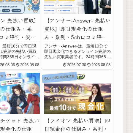
ン 先払い買取】
【アンサー-Answer- 先払い
の仕組み・系
買取】即日現金化の仕組
口コミ評判・安全
み・系列・5ch口コミ評
スクなど最新情
判・安全性・利用リスクな
、最短10分で即日現
アンサー-Answer-は、最短10分で
NE完結の先払い買取
即日現金化できるオンライン完結の
説
ど最新情報で徹底解説
時間365日オンライン
先払い買取業者です。24時間365日
土日・祝日(年中無休)
受付(年中無休)していて土日・祝日
26.08.06
2026.08.08
2026.07.30
2026.08.08
す。買取商品は、不要
も利用可能です。また、スマホで簡
共通商品券や金券、ク
単に手続きができて、来店不要・面
情報
先払い買取 現金化情報
ド会社が発行するギフ
倒な審査やヒアリングが一切不要で
す...
チケット 先払い
【ライオン 先払い買取】即
現金化の仕組
日現金化の仕組み・系列・