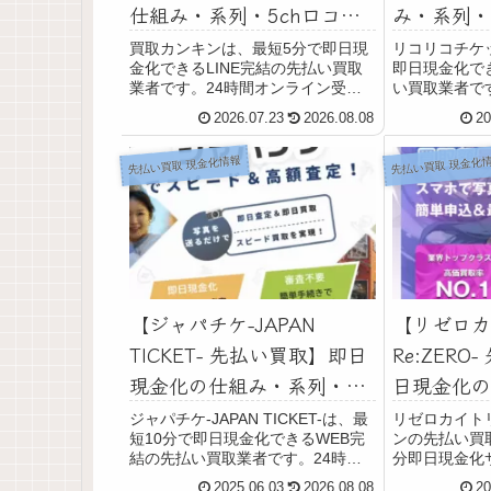
仕組み・系列・5ch口コミ
み・系列・
評判・安全性・利用リスク
判・安全性
買取カンキンは、最短5分で即日現
リコリコチケ
金化できるLINE完結の先払い買取
即日現金化でき
など最新情報で徹底解説
ど最新情報
業者です。24時間オンライン受付
い買取業者です
しています。買取商品は、不要な全
していて、土
2026.07.23
2026.08.08
20
国百貨店共通商品券･クレジットカ
も振り込み対
ード系ギフトカード･未使用の収入
は、不要な全
先払い買取 現金化情報
先払い買取 現金化
印紙などです。買取カンキンでは最
金券・ギフト
短5分で買取金...
入印紙など...
【ジャパチケ-JAPAN
【リゼロカ
TICKET- 先払い買取】即日
Re:ZER
現金化の仕組み・系列・
日現金化の
5ch口コミ評判・安全性・
5ch口コ
ジャパチケ-JAPAN TICKET-は、最
リゼロカイトリ
短10分で即日現金化できるWEB完
ンの先払い買
利用リスクなど最新情報で
利用リスク
結の先払い買取業者です。24時間
分即日現金化
徹底解説
徹底解説
365日オンライン受付(年中無休)し
用条件、系列
2025.06.03
2026.08.08
20