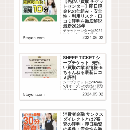
【先払い買取 チケッ
評判を徹底調査しまし
トセンター】即日現
た。LINE完結の申込方法
や特徴、注意点など最新
金化の仕組み・安全
情報でわかりやすく解説
性・利用リスク・口
します。
コミ評判を徹底解説
最新2026年
チケットセンターは2024
年オープンの老舗先払い
2024.06.02
5tayon.com
買取業者です。最短10分
即日現金化サービスの仕
組みや利用条件、系列業
者情報、5ちゃんねるなど
から利用者の実際の口コ
SHEEP TICKET-シ
ミ評判を徹底調査しまし
ープチケット- 先払
た。LINE完結の申込方法
や特徴、注意点など最新
い買取の業者情報･5
情報でわかりやすく解説
ちゃんねる最新口コ
します。
ミ評判
シープチケットは2024年
5月オープンの先払い買取
業者です。最短5分即日現
2024.05.02
5tayon.com
金化サービスの仕組みや
利用条件、系列業者情
報、5ちゃんねるなどから
利用者の実際の口コミ評
判を徹底調査しました。
消費者金融 サンクス
LINE完結の申込方法や特
徴、注意点など最新情報
ダイレクトとは?審
でわかりやすく解説しま
査の評判・即日融資
す。
の条件・安全性を徹