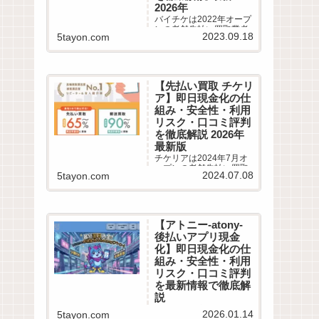
2026年
バイチケは2022年オープ
ンの老舗先払い買取業者
2023.09.18
5tayon.com
です。最短10分即日現金
化サービスの仕組みや利
用条件、系列業者情報、5
ちゃんねるなどから利用
者の実際の口コミ評判を
【先払い買取 チケリ
徹底調査しました。LINE
ア】即日現金化の仕
完結の申込方法や特徴、
注意点など最新情報でわ
組み・安全性・利用
かりやすく解説します。
リスク・口コミ評判
を徹底解説 2026年
最新版
チケリアは2024年7月オ
ープンの老舗先払い買取
2024.07.08
5tayon.com
業者です。最短5分即日現
金化サービスの仕組みや
利用条件、系列業者情
報、5ちゃんねるなどから
利用者の実際の口コミ評
【アトニー-atony-
判を徹底調査しました。
後払いアプリ現金
LINE完結の申込方法や特
徴、注意点など最新情報
化】即日現金化の仕
でわかりやすく解説しま
組み・安全性・利用
す。
リスク・口コミ評判
を最新情報で徹底解
説
【最大換金率90% アトニ
2026.01.14
5tayon.com
ー 後払いアプリ現金化】