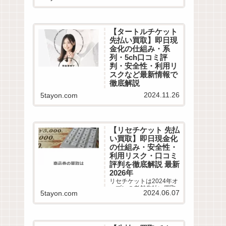
口コミや最新情報を徹底
調査！即日現金化の危険
性やコツ、5chや知恵袋
から最新換金率相場・振
【タートルチケット
込スピードまで詳しく紹
先払い買取】即日現
介します。
金化の仕組み・系
列・5ch口コミ評
判・安全性・利用リ
スクなど最新情報で
徹底解説
タートルチケットは2024
2024.11.26
5tayon.com
年11月オープンの老舗先
払い買取業者です。即日
現金化サービスの仕組み
や利用条件、系列業者情
報、5ちゃんねるなどから
【リセチケット 先払
利用者の実際の口コミ評
い買取】即日現金化
判を徹底調査しました。
の仕組み・安全性・
LINE完結の申込方法や特
徴、注意点など最新情報
利用リスク・口コミ
でわかりやすく解説しま
評判を徹底解説 最新
す。
2026年
リセチケットは2024年オ
ープンの老舗先払い買取
2024.06.07
5tayon.com
業者です。最短15分で即
日現金化サービスの仕組
みや利用条件、系列業者
情報、5ちゃんねるなどか
ら利用者の実際の口コミ