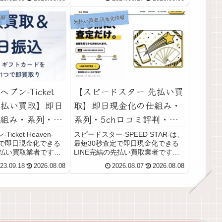
用者の実際の口コミ評
全国百貨店共通商品券や収入印紙、
ました。LINE完結
ギフトカードなどです。ミリオンチ
情報
先払い買取 現金化情報
特徴、注意点など最新
ケット-MILLION TICK...
やすく解説します。
ブン-Ticket
【スピードスター 先払い買
- 先払い買取】即日
取】即日現金化の仕組み・
組み・系列・
系列・5ch口コミ評判・安
ミ評判・安全性・
全性・利用リスクなど最新
cket Heaven-
スピードスター-SPEED STAR-は、
分で即日現金化できる
最短30秒査定で即日現金化できる
など最新情報で
情報で徹底解説
先払い買取業者です。
LINE完結の先払い買取業者です。
日（年中無休）営業して
24時間365日LINE受付していて、
23.09.18
2026.08.08
2026.08.07
2026.08.08
祝日も振り込み対応可
土日・祝日も（年中無休）利用可能
商品は、不要な全国百
です。買取商品は、不要な全国百貨
･ギフトカード･...
店共通商品券です。スピードスタ...