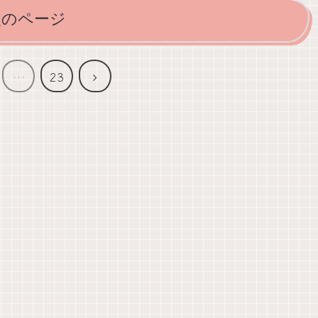
次のページ
次
…
23
へ