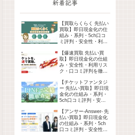
新着記事
【買取らくらく 先払い
買取】即日現金化の仕
組み・系列・5ch口コ
ミ評判・安全性・利用
リスクなど最新情報で
【爆速買取 先払い買
徹底解説
取】即日現金化の仕組
み・安全性・利用リス
ク・口コミ評判を徹底
解説 最新2026年
【チケットファンタジ
ー 先払い買取】即日現
金化の仕組み・系列・
5ch口コミ評判・安全
性・利用リスクなど最
【アンサー-Answer- 先
新情報で徹底解説
払い買取】即日現金化
の仕組み・系列・5ch
口コミ評判・安全性・