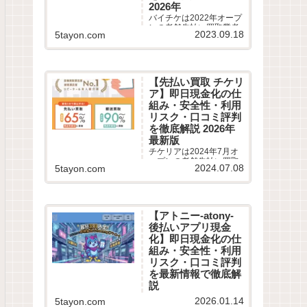
2026年
バイチケは2022年オープ
ンの老舗先払い買取業者
2023.09.18
5tayon.com
です。最短10分即日現金
化サービスの仕組みや利
用条件、系列業者情報、5
ちゃんねるなどから利用
者の実際の口コミ評判を
【先払い買取 チケリ
徹底調査しました。LINE
ア】即日現金化の仕
完結の申込方法や特徴、
注意点など最新情報でわ
組み・安全性・利用
かりやすく解説します。
リスク・口コミ評判
を徹底解説 2026年
最新版
チケリアは2024年7月オ
ープンの老舗先払い買取
2024.07.08
5tayon.com
業者です。最短5分即日現
金化サービスの仕組みや
利用条件、系列業者情
報、5ちゃんねるなどから
利用者の実際の口コミ評
【アトニー-atony-
判を徹底調査しました。
後払いアプリ現金
LINE完結の申込方法や特
徴、注意点など最新情報
化】即日現金化の仕
でわかりやすく解説しま
組み・安全性・利用
す。
リスク・口コミ評判
を最新情報で徹底解
説
【最大換金率90% アトニ
2026.01.14
5tayon.com
ー 後払いアプリ現金化】