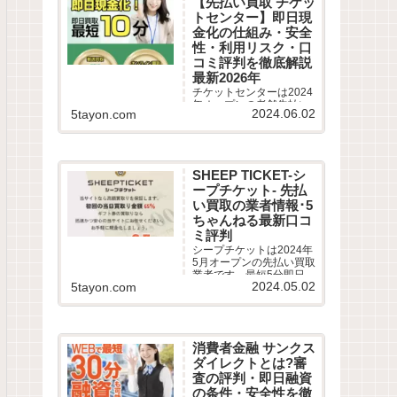
【先払い買取 チケッ
評判を徹底調査しまし
トセンター】即日現
た。LINE完結の申込方法
や特徴、注意点など最新
金化の仕組み・安全
情報でわかりやすく解説
性・利用リスク・口
します。
コミ評判を徹底解説
最新2026年
チケットセンターは2024
年オープンの老舗先払い
2024.06.02
5tayon.com
買取業者です。最短10分
即日現金化サービスの仕
組みや利用条件、系列業
者情報、5ちゃんねるなど
から利用者の実際の口コ
SHEEP TICKET-シ
ミ評判を徹底調査しまし
ープチケット- 先払
た。LINE完結の申込方法
や特徴、注意点など最新
い買取の業者情報･5
情報でわかりやすく解説
ちゃんねる最新口コ
します。
ミ評判
シープチケットは2024年
5月オープンの先払い買取
業者です。最短5分即日現
2024.05.02
5tayon.com
金化サービスの仕組みや
利用条件、系列業者情
報、5ちゃんねるなどから
利用者の実際の口コミ評
判を徹底調査しました。
消費者金融 サンクス
LINE完結の申込方法や特
徴、注意点など最新情報
ダイレクトとは?審
でわかりやすく解説しま
査の評判・即日融資
す。
の条件・安全性を徹