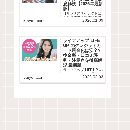
底解説【2026年最新
版】
【サンクスダイレクトは
正規消費者金融で闇金で
2026.01.09
5tayon.com
はありません】柔軟な審
査と即日融資で口コミ高
評価。審査時間は最短30
分、在籍確認や郵送物の
有無など気になる評判を
ライフアップ-LIFE
徹底解説。審査落ちが不
UP-のクレジットカ
安な多重債務者も必見！
最新の借入条件を公開。
ード現金化は安全?
換金率・口コミ評
判・注意点を徹底解
説 最新版
ライフアップ-LIFE UP-の
クレジットカード現金化
2026.02.03
5tayon.com
サービスを徹底解説。利
用条件・仕組み・換金
率・振込スピード・リス
ク・口コミ評判までわか
りやすくまとめました。
ライフアップ-LIFE UP-
は、クレジットカードや
のショッピング枠を利用
して...