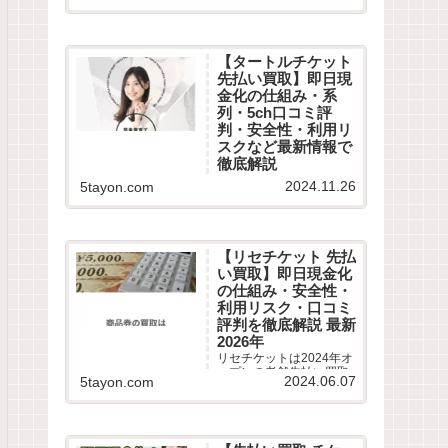
口コミや最新情報を徹底
調査！即日現金化の危険
性やコツ、5chや知恵袋
から最新換金率相場・振
【タートルチケット
込スピードまで詳しく紹
先払い買取】即日現
介します。
金化の仕組み・系
列・5ch口コミ評
判・安全性・利用リ
スクなど最新情報で
徹底解説
タートルチケットは2024
2024.11.26
5tayon.com
年11月オープンの老舗先
払い買取業者です。即日
現金化サービスの仕組み
や利用条件、系列業者情
報、5ちゃんねるなどから
【リセチケット 先払
利用者の実際の口コミ評
い買取】即日現金化
判を徹底調査しました。
の仕組み・安全性・
LINE完結の申込方法や特
徴、注意点など最新情報
利用リスク・口コミ
でわかりやすく解説しま
評判を徹底解説 最新
す。
2026年
リセチケットは2024年オ
ープンの老舗先払い買取
2024.06.07
5tayon.com
業者です。最短15分で即
日現金化サービスの仕組
みや利用条件、系列業者
情報、5ちゃんねるなどか
ら利用者の実際の口コミ