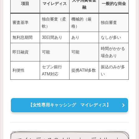
大手消費者金
項目
マイレディス
一般的な街金
融
独自審査（柔
機械的（厳
審査基準
独自審査
軟）
格）
無利息期間
30日間あり
あり
なしが多い
時間がかかる
即日融資
可能
可能
場合あり
セブン銀行
振込のみが多
利便性
提携ATM多数
ATM対応
い
【女性専用キャッシング マイレディス】