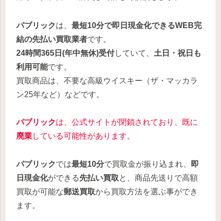
パブリック
は、
最短10分で即日現金化できるWEB完
結の先払い買取業者
です。
24時間365日
(年中無休)
受付
していて、
土日・祝日も
利用可能
です。
買取商品は、不要な高級ウイスキー（ザ・マッカラ
ン25年など）などです。
パブリック
は、公式サイトが閉鎖されており、既に
廃業
している可能性があります。
パブリック
では
最短10分
で買取金が振り込まれ、
即
日現金化
ができる
先払い買取
と、商品先送りで高額
買取が可能な
郵送買取
から買取方法を選ぶ事ができ
ます。