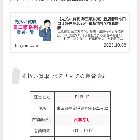
【先払い買取 御三家系列】新店情報や口
コミ評判を2026年最新情報で徹底解
説！
先払買取 御三家系列の新店・最新情報を徹底解
説 LINE完結で即日現金化できる業者や審査な
し・ヒアリングなし・在籍確認なし系列業者の
見分け方、審査ポイント、利用者の最新口コミ
2023.10.08
5tayon.com
を紹介します。最新版の先払買取 御三家系列情
報を探している方は必見です。
先払い買取 パブリックの運営会社
運営会社
PUBLIC
住所
東京都新宿区新宿4-1-22-702
古物商許可
記載なし
営業時間
9:00～19:00