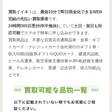
買取イイネ！
は、
最短10分で即日現金化できるWEB
完結の先払い買取業者
です。
24時間365日受付(年中無休)
していて
土日・祝日も対
応可能
でスマホで簡単に申し込みができます。
買取商品は、不要な百貨店共通商品券・金券・ギフ
トカード・クレジットカード会社発行のギフト券・
収入印紙(信販系ギフトやQUOカード、建退共証紙、
ビール共通券、航空系株主優待券やJR•私鉄株主優待
券、テレホンカード、普通・記念切手、収入印紙)な
どです。