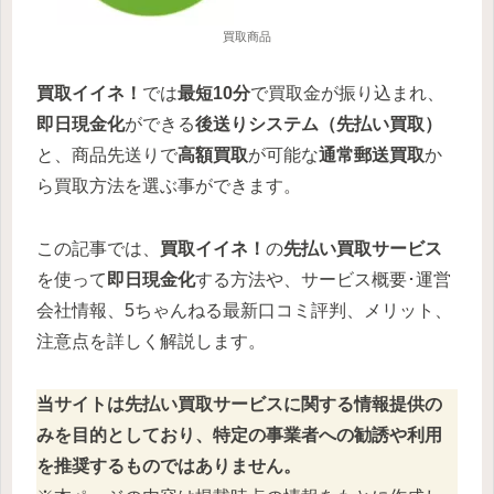
買取商品
買取イイネ！
では
最短10分
で買取金が振り込まれ、
即日現金化
ができる
後送りシステム（先払い買取）
と、商品先送りで
高額買取
が可能な
通常郵送買取
か
ら買取方法を選ぶ事ができます。
この記事では、
買取イイネ！
の
先払い買取サービス
を使って
即日現金化
する方法や、サービス概要･運営
会社情報、5ちゃんねる最新口コミ評判、メリット、
注意点を詳しく解説します。
当サイトは先払い買取サービスに関する情報提供の
みを目的としており、特定の事業者への勧誘や利用
を推奨するものではありません。