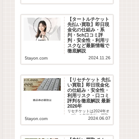
口コミや最新情報を徹底
調査！即日現金化の危険
性やコツ、5chや知恵袋
から最新換金率相場・振
【タートルチケット
込スピードまで詳しく紹
先払い買取】即日現
介します。
金化の仕組み・系
列・5ch口コミ評
判・安全性・利用リ
スクなど最新情報で
徹底解説
タートルチケットは2024
2024.11.26
5tayon.com
年11月オープンの老舗先
払い買取業者です。即日
現金化サービスの仕組み
や利用条件、系列業者情
報、5ちゃんねるなどから
【リセチケット 先払
利用者の実際の口コミ評
い買取】即日現金化
判を徹底調査しました。
の仕組み・安全性・
LINE完結の申込方法や特
徴、注意点など最新情報
利用リスク・口コミ
でわかりやすく解説しま
評判を徹底解説 最新
す。
2026年
リセチケットは2024年オ
ープンの老舗先払い買取
2024.06.07
5tayon.com
業者です。最短15分で即
日現金化サービスの仕組
みや利用条件、系列業者
情報、5ちゃんねるなどか
ら利用者の実際の口コミ