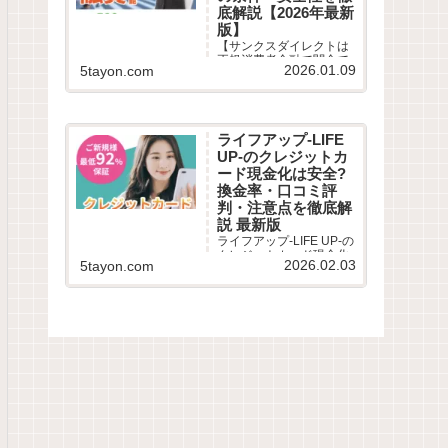
底解説【2026年最新
版】
【サンクスダイレクトは
正規消費者金融で闇金で
2026.01.09
5tayon.com
はありません】柔軟な審
査と即日融資で口コミ高
評価。審査時間は最短30
分、在籍確認や郵送物の
有無など気になる評判を
ライフアップ-LIFE
徹底解説。審査落ちが不
UP-のクレジットカ
安な多重債務者も必見！
最新の借入条件を公開。
ード現金化は安全?
換金率・口コミ評
判・注意点を徹底解
説 最新版
ライフアップ-LIFE UP-の
クレジットカード現金化
2026.02.03
5tayon.com
サービスを徹底解説。利
用条件・仕組み・換金
率・振込スピード・リス
ク・口コミ評判までわか
りやすくまとめました。
ライフアップ-LIFE UP-
は、クレジットカードや
のショッピング枠を利用
して...