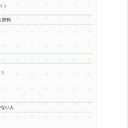
スト
ミ評判
か？
かない人