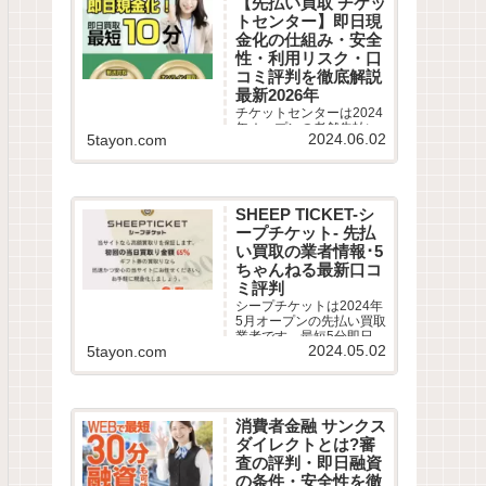
【先払い買取 チケッ
評判を徹底調査しまし
トセンター】即日現
た。LINE完結の申込方法
や特徴、注意点など最新
金化の仕組み・安全
情報でわかりやすく解説
性・利用リスク・口
します。
コミ評判を徹底解説
最新2026年
チケットセンターは2024
年オープンの老舗先払い
2024.06.02
5tayon.com
買取業者です。最短10分
即日現金化サービスの仕
組みや利用条件、系列業
者情報、5ちゃんねるなど
から利用者の実際の口コ
SHEEP TICKET-シ
ミ評判を徹底調査しまし
ープチケット- 先払
た。LINE完結の申込方法
や特徴、注意点など最新
い買取の業者情報･5
情報でわかりやすく解説
ちゃんねる最新口コ
します。
ミ評判
シープチケットは2024年
5月オープンの先払い買取
業者です。最短5分即日現
2024.05.02
5tayon.com
金化サービスの仕組みや
利用条件、系列業者情
報、5ちゃんねるなどから
利用者の実際の口コミ評
判を徹底調査しました。
消費者金融 サンクス
LINE完結の申込方法や特
徴、注意点など最新情報
ダイレクトとは?審
でわかりやすく解説しま
査の評判・即日融資
す。
の条件・安全性を徹