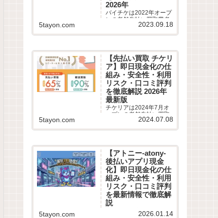
2026年
バイチケは2022年オープ
ンの老舗先払い買取業者
2023.09.18
5tayon.com
です。最短10分即日現金
化サービスの仕組みや利
用条件、系列業者情報、5
ちゃんねるなどから利用
者の実際の口コミ評判を
【先払い買取 チケリ
徹底調査しました。LINE
ア】即日現金化の仕
完結の申込方法や特徴、
注意点など最新情報でわ
組み・安全性・利用
かりやすく解説します。
リスク・口コミ評判
を徹底解説 2026年
最新版
チケリアは2024年7月オ
ープンの老舗先払い買取
2024.07.08
5tayon.com
業者です。最短5分即日現
金化サービスの仕組みや
利用条件、系列業者情
報、5ちゃんねるなどから
利用者の実際の口コミ評
【アトニー-atony-
判を徹底調査しました。
後払いアプリ現金
LINE完結の申込方法や特
徴、注意点など最新情報
化】即日現金化の仕
でわかりやすく解説しま
組み・安全性・利用
す。
リスク・口コミ評判
を最新情報で徹底解
説
【最大換金率90% アトニ
2026.01.14
5tayon.com
ー 後払いアプリ現金化】