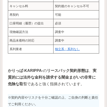
キャンセル料
契約後のキャンセル不可
再契約
可能
口座明細（履歴）の提出
必須
現物確認方法
調査中
商品未着時の対応
調査中
系列業者
独立系・系列なし
かりっぱ-KARIPPA-
の
リースバック契約形態は
、
実
質的には法外な金利を請求する闇金まがいの非常に
危険な取引
であると強く指摘されています。
※契約内容やリスクを十分ご確認の上、ご自身の判断と責任
でご利用ください。