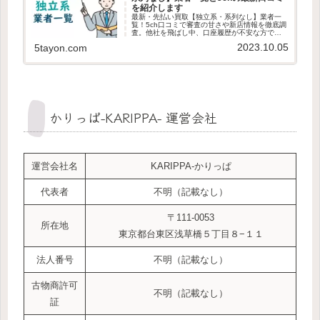
を紹介します
最新・先払い買取【独立系・系列なし】業者一
覧！5ch口コミで審査の甘さや新店情報を徹底調
査。他社を飛ばし中、口座履歴が不安な方でも
ヒアなし・審査なしで即日現金化できる可能性
2023.10.05
5tayon.com
は？最新情報を元に独自審査の業者をわかりや
すく解説します。
かりっぱ-KARIPPA- 運営会社
運営会社名
KARIPPA-かりっぱ
代表者
不明（記載なし）
〒111-0053
所在地
東京都台東区浅草橋５丁目８−１１
法人番号
不明（記載なし）
古物商許可
不明（記載なし）
証