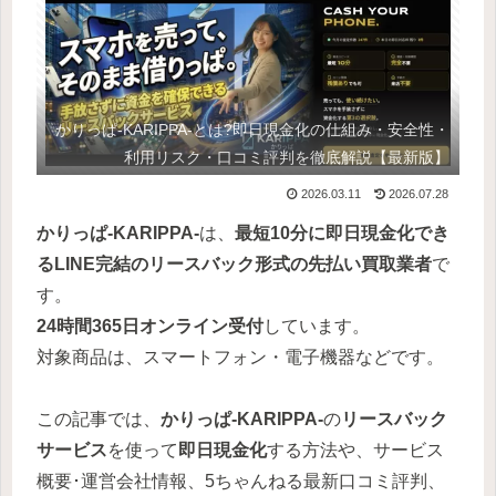
かりっぱ-KARIPPA-とは?即日現金化の仕組み・安全性・
利用リスク・口コミ評判を徹底解説【最新版】
2026.03.11
2026.07.28
かりっぱ-KARIPPA-
は、
最短10分に即日現金化でき
るLINE完結のリースバック形式の先払い買取業者
で
す。
24時間365日オンライン受付
しています。
対象商品は、スマートフォン・電子機器などです。
この記事では、
かりっぱ-KARIPPA-
の
リースバック
サービス
を使って
即日現金化
する方法や、サービス
概要･運営会社情報、5ちゃんねる最新口コミ評判、