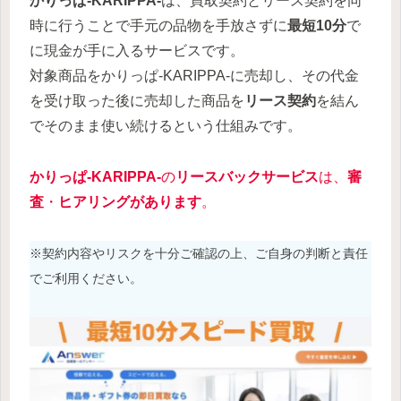
かりっぱ-KARIPPA-
は、買取契約とリース契約を同
時に行うことで手元の品物を手放さずに
最短10分
で
に現金が手に入るサービスです。
対象商品をかりっぱ-KARIPPA-に売却し、その代金
を受け取った後に売却した商品を
リース契約
を結ん
でそのまま使い続けるという仕組みです。
かりっぱ-KARIPPA-
の
リースバック
サービス
は、
審
査
・
ヒアリングがあります
。
※契約内容やリスクを十分ご確認の上、ご自身の判断と責任
でご利用ください。