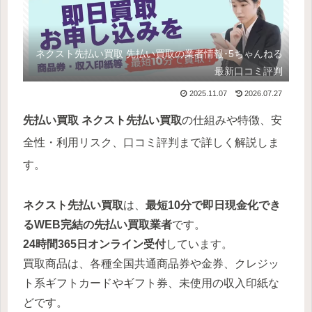
ネクスト先払い買取 先払い買取の業者情報･5ちゃんねる
最新口コミ評判
2025.11.07
2026.07.27
先払い買取
ネクスト先払い買取
の仕組みや特徴、安
全性・利用リスク、口コミ評判まで詳しく解説しま
す。
ネクスト先払い買取
は、
最短10分で即日現金化でき
るWEB完結の先払い買取業者
です。
24時間365日オンライン受付
しています。
買取商品は、各種全国共通商品券や金券、クレジッ
ト系ギフトカードやギフト券、未使用の収入印紙な
どです。