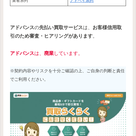
業者系列
アトペイ系列
アドバンス
の
先払い買取サービス
は、
お客様信用取
引のため審査・ヒアリングがあります
。
アドバンス
は、
廃業
しています。
※契約内容やリスクを十分ご確認の上、ご自身の判断と責任
でご利用ください。