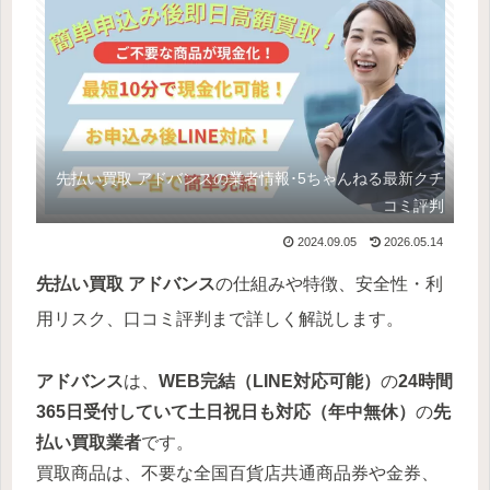
先払い買取 アドバンスの業者情報･5ちゃんねる最新クチ
コミ評判
2024.09.05
2026.05.14
先払い買取 アドバンス
の仕組みや特徴、安全性・利
用リスク、口コミ評判まで詳しく解説します。
アドバンス
は、
WEB完結（LINE対応可能）
の
24時間
365日受付していて土日祝日も対応（年中無休）
の
先
払い買取業者
です。
買取商品は、不要な全国百貨店共通商品券や金券、