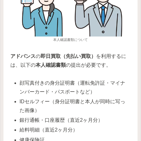
本人確認書類について
アドバンス
の
即日買取（先払い買取）
を利用するに
は、以下の
本人確認書類
の提出が必要です。
顔写真付きの身分証明書（運転免許証・マイナ
ンバーカード・パスポートなど）
IDセルフィー（身分証明書と本人が同時に写っ
た画像）
銀行通帳・口座履歴（直近2ヶ月分）
給料明細（直近2ヶ月分）
健康保険証