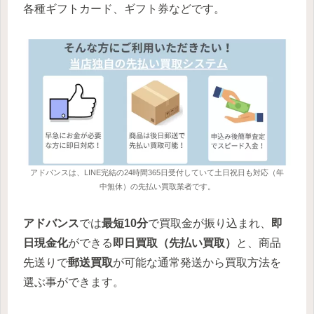
各種ギフトカード、ギフト券などです。
アドバンスは、LINE完結の24時間365日受付していて土日祝日も対応（年
中無休）の先払い買取業者です。
アドバンス
では
最短10分
で買取金が振り込まれ、
即
日現金化
ができる
即日買取（先払い買取）
と、商品
先送りで
郵送買取
が可能な通常発送から買取方法を
選ぶ事ができます。