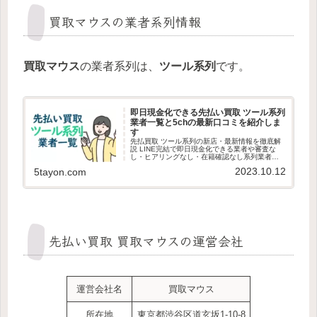
買取マウスの業者系列情報
買取マウス
の業者系列は、
ツール系列
です。
即日現金化できる先払い買取 ツール系列
業者一覧と5chの最新口コミを紹介しま
す
先払買取 ツール系列の新店・最新情報を徹底解
説 LINE完結で即日現金化できる業者や審査な
し・ヒアリングなし・在籍確認なし系列業者の
見分け方、審査ポイント、利用者の最新口コミ
2023.10.12
5tayon.com
を紹介します。最新版の先払買取 ツール系列情
報を探している方は必見です。
先払い買取 買取マウスの運営会社
運営会社名
買取マウス
所在地
東京都渋谷区道玄坂1-10-8