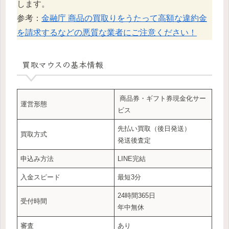
します。
参考：
金融庁 商品の買取りをうたって高額な違約金
を請求するなどの悪質な業者にご注意ください！
買取マウス
の基本情報
商品券・ギフト券現金化サー
運営形態
ビス
先払い買取（後日発送）
買取方式
発送後査定
申込み方法
LINE完結
入金スピード
最短3分
24時間365日
受付時間
年中無休
審査
あり