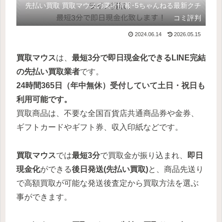
先払い買取 買取マウスの業者情報･5ちゃんねる最新クチ
コミ評判
2024.06.14
2026.05.15
買取マウス
は、
最短3分で即日現金化できるLINE完結
の先払い買取業者
です。
24時間365日（年中無休）受付していて土日・祝日も
利用可能です。
買取商品は、不要な全国百貨店共通商品券や金券、
ギフトカードやギフト券、収入印紙などです。
買取マウス
では
最短3分
で買取金が振り込まれ、
即日
現金化
ができる
後日発送
(先払い買取)
と、商品先送り
で高額買取が可能な発送後査定から買取方法を選ぶ
事ができます。