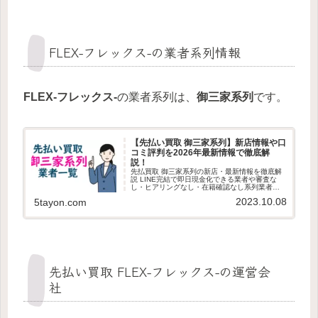
FLEX-フレックス-の業者系列情報
FLEX-フレックス-
の業者系列は、
御三家系列
です。
【先払い買取 御三家系列】新店情報や口
コミ評判を2026年最新情報で徹底解
説！
先払買取 御三家系列の新店・最新情報を徹底解
説 LINE完結で即日現金化できる業者や審査な
し・ヒアリングなし・在籍確認なし系列業者の
見分け方、審査ポイント、利用者の最新口コミ
2023.10.08
5tayon.com
を紹介します。最新版の先払買取 御三家系列情
報を探している方は必見です。
先払い買取 FLEX-フレックス-の運営会
社