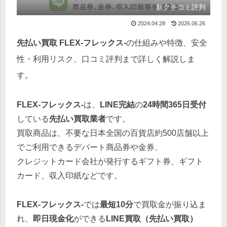
新クチコミ評判
2024.04.28
2026.06.26
先払い買取 FLEX-フレックス-
の仕組みや特徴、安全
性・利用リスク、口コミ評判まで詳しく解説しま
す。
FLEX-フレックス-
は、
LINE完結
の
24時間365日受付
している
先払い買取業者
です。
買取商品は、不要な日本全国の百貨店約500店舗以上
でご利用できるデパート商品券や金券、
クレジットカード会社が発行するギフト券、ギフト
カード、収入印紙などです。
FLEX-フレックス-
では
最短10分
で買取金が振り込ま
れ、
即日現金化
ができる
LINE買取（先払い買取）