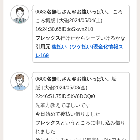
0682
名無しさん＠お腹いっぱい。
ころ
ころ垢版 | 大砲2024/05/04(土)
16:24:30.65ID:ioSxwnZL0
フレックス
行けたからシープいけるかな
引用元
後払い（ツケ払い)現金化情報ス
レ169
0600
名無しさん＠お腹いっぱい。
垢
版 | 大砲2024/05/03(金)
22:46:51.75ID:5bV6DOQt0
先輩方教えてほしいです
今日始めて後払い借りました
フレックス
というところに申し込み借り
れました