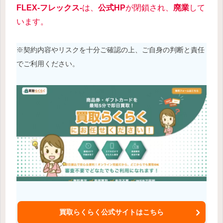
FLEX-フレックス-
は、
公式HP
が閉鎖され、
廃業
して
います。
※契約内容やリスクを十分ご確認の上、ご自身の判断と責任
でご利用ください。
買取らくらく公式サイトはこちら