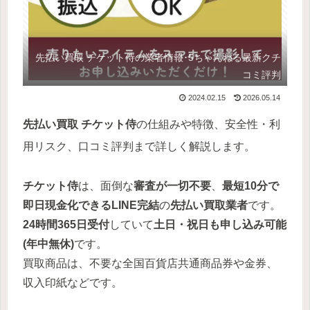
先払い買取 チケット侍の業者情報･5ちゃんねる最新クチ
コミ評判
2024.02.15
2026.05.14
先払い買取 チケット侍
の仕組みや特徴、安全性・利
用リスク、口コミ評判まで詳しく解説します。
チケット侍
は、面倒な
審査が一切不要
、
最短10分で
即日現金化できるLINE完結
の
先払い買取業者
です。
24時間365日受付
していて
土日・祝日も申し込み可能
(年中無休)
です。
買取商品は、不要な全国百貨店共通商品券や金券、
収入印紙などです。