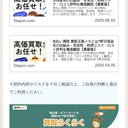
日現金化の仕組み・安全性・利用リス
ク・口コミ評判を徹底解説【最新版】
先払い買取 グローバルチケット-GLOBAL
TICKET-の仕組みや特徴、安全性・利用リスク、
口コミ評判まで詳しく解説します。グローバル
チケット-GLOBAL TICKET-は、面倒な審査など
2025.06.01
5tayon.com
が一切無い、最短10分で即日現金化できるLIN...
先払い買取 買取王国メラとは?即日現金
化の仕組み・安全性・利用リスク・口コ
ミ評判を徹底解説【最新版】
先払い買取 買取王国メラの仕組みや特徴、安全
性・利用リスク、口コミ評判まで詳しく解説し
ます。買取王国メラは、最短10分で即日現金化
できるLINE完結の先払い買取業者です。24時間
2025.03.05
5tayon.com
365日受付していて土日・祝日(年中無休)も振り
込み対応可能で...
※契約内容やリスクを十分ご確認の上、ご自身の判断と責任
でご利用ください。