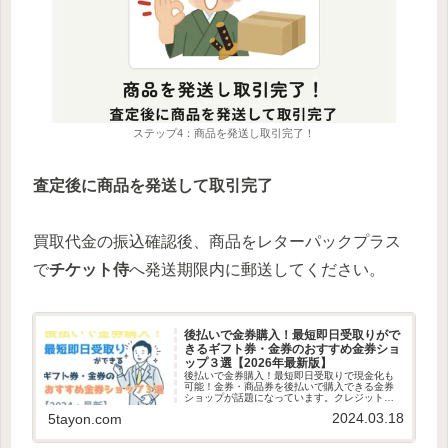
ステップ4：商品を発送し取引完了！
査定後に商品を発送して取引完了
買取代金の振込確認後、商品をレターパックプラス
で
チケット侍
へ発送期限内に郵送してください。
後払いで金券購入！最短即日受取りがで
きるギフト券・金券のおすすめ金券ショ
ップ３選【2026年最新版】
後払いで金券購入！最短即日受取りで現金化も
可能！金券・商品券を後払いで購入できる金券
ショップが話題になっています。クレジットカ
ードやキャリア決済、後払いアプリ対応で金券
2024.03.18
5tayon.com
を購入できるので手元に現金がなくても大丈
夫！ 最短即日発送で金券を受け取...