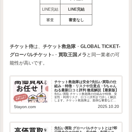
LINE完結
LINE完結
審査
審査なし
チケット侍
は、
チケット救急隊
・
GLOBAL TICKET-
グローバルチケット-
・
買取王国メラ
と同一業者の可
能性が高いです。
チケット救急隊は安全?先払い買取の仕
組み・特徴・リスクや注意点・5ちゃん
ねる最新口コミ評判 徹底解説【最新版】
先払い買取 チケット救急隊の仕組みや特徴、安
全性・利用リスク、口コミ評判まで詳しく解説
します。チケット救急隊は、面倒な審査などが
一切無い、最短10分で即日現金化できるLINE完
2025.10.20
5tayon.com
結の先払い買取業者です。24時間365日LINE受
付していて土日...
先払い買取 グローバルチケットとは?即