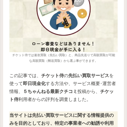
チケット侍では速攻買取（先払い買取）と、商品先送りで高額買取が可能
な高額買取（郵送買取）から選ぶ事ができます。
この記事では、
チケット侍
の
先払い買取サービス
を
使って
即日現金化
する方法や、サービス概要･運営者
情報、
５ちゃんねる最新クチコミ
投稿から、
チケッ
ト侍
利用者からの評判を調査しました。
当サイトは先払い買取サービスに関する情報提供の
みを目的としており、特定の事業者への勧誘や利用