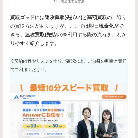
即日現金化する方法
買取ゴッド
には
速攻買取
(先払い)
と
高額買取
の二通り
の買取方法がありますが、ここでは
即日現金化
がで
きる、
速攻買取
(先払い)
を利用する際の流れを、わか
りやすく紹介します。
※契約内容やリスクを十分ご確認の上、ご自身の判断と責任
でご利用ください。