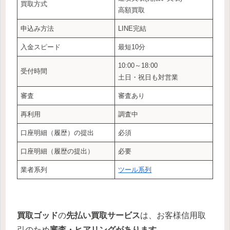
買取方式
高額買取
申込み方法
LINE完結
入金スピード
最短10分
10:00～18:00
受付時間
土日・祝日も対営業
審査
審査あり
再利用
調査中
口座明細（履歴）の提出
必須
口座明細（履歴の提出）
必要
業者系列
ツール系列
買取ゴッド
の
先払い買取サービス
は、お客様信用取
引のため
審査・ヒアリングがあります。