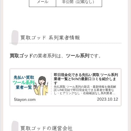
メール
非公開（記載なし）
買取ゴッド 系列業者情報
買取ゴッド
の業者系列は、
ツール系列
です。
即日現金化できる先払い買取 ツール系列
業者一覧と5chの最新口コミを紹介しま
す
先払買取 ツール系列の新店・最新情報を徹底解
説 LINE完結で即日現金化できる業者や審査な
し・ヒアリングなし・在籍確認なし系列業者の
見分け方、審査ポイント、利用者の最新口コミ
2023.10.12
5tayon.com
を紹介します。最新版の先払買取 ツール系列情
報を探している方は必見です。
買取ゴッドの運営会社