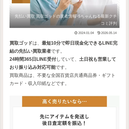
先払い買取 買取ゴッドの業者情報･5ちゃんねる最新クチ
コミ評判
2024.01.04
2026.05.14
買取ゴッド
は、
最短10分で即日現金化できるLINE完
結の先払い買取業者
です。
24時間365日LINE受付
していて、
土日祝も営業して
おり振り込み対応可能
です。
買取商品は、不要な全国百貨店共通商品券・ギフト
カード・収入印紙などです。