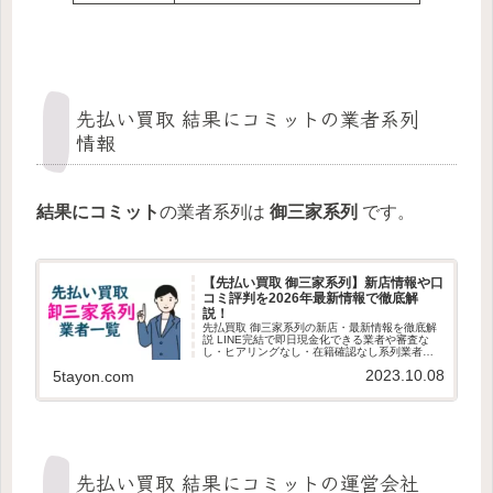
先払い買取 結果にコミットの業者系列
情報
結果にコミット
の業者系列は
御三家系列
です。
【先払い買取 御三家系列】新店情報や口
コミ評判を2026年最新情報で徹底解
説！
先払買取 御三家系列の新店・最新情報を徹底解
説 LINE完結で即日現金化できる業者や審査な
し・ヒアリングなし・在籍確認なし系列業者の
見分け方、審査ポイント、利用者の最新口コミ
2023.10.08
5tayon.com
を紹介します。最新版の先払買取 御三家系列情
報を探している方は必見です。
先払い買取 結果にコミットの運営会社