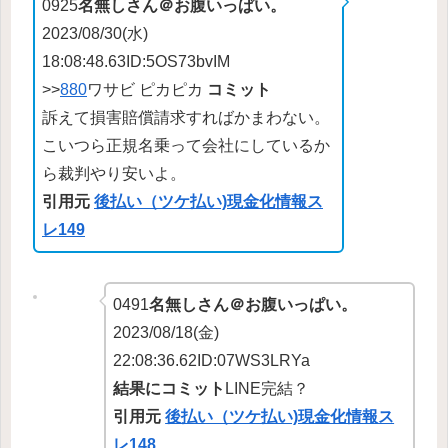
0925
名無しさん＠お腹いっぱい。
2023/08/30(水)
18:08:48.63ID:5OS73bvIM
>>
880
ワサビ ピカピカ
コミット
訴えて損害賠償請求すればかまわない。
こいつら正規名乗って会社にしているか
ら裁判やり安いよ。
引用元
後払い（ツケ払い)現金化情報ス
レ149
0491
名無しさん＠お腹いっぱい。
2023/08/18(金)
22:08:36.62ID:07WS3LRYa
結果にコミット
LINE完結？
引用元
後払い（ツケ払い)現金化情報ス
レ148