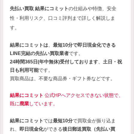
先払い買取
結果にコミット
の仕組みや特徴、安全
性・利用リスク、口コミ評判まで詳しく解説しま
す。
結果にコミットは
、
最短10分で即日現金化できる
LINE完結の先払い買取業者
です。
24時間365日
(年中無休)
受付しております
、
土日・祝
日も利用可能
です。
買取商品は、不要な商品券・ギフト券などです。
結果にコミット
公式HPへアクセスできない状態で、
既に
廃業
しています。
結果にコミット
では
最短10分
で買取金が振り込ま
れ、
即日現金化
ができる
後日郵送買取（先払い買