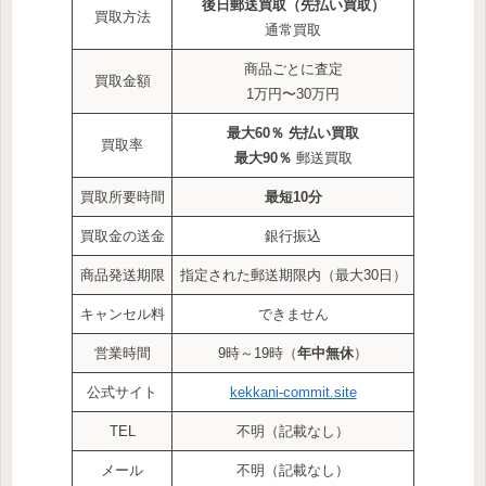
後日郵送買取（先払い買取）
買取方法
通常買取
商品ごとに査定
買取金額
1万円〜30万円
最大60％ 先払い買取
買取率
最大90％
郵送買取
買取所要時間
最短10分
買取金の送金
銀行振込
商品発送期限
指定された郵送期限内（最大30日）
キャンセル料
できません
営業時間
9時～19時（
年中無休
）
公式サイト
kekkani-commit.site
TEL
不明（記載なし）
メール
不明（記載なし）