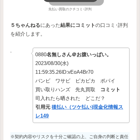
先払い買取のクチコミ･評判
５ちゃんねる
にあった
結果にコミット
の口コミ･評判
を紹介します。
0880
名無しさん＠お腹いっぱい。
2023/08/30(水)
11:59:35.26ID:vEoA4Br70
バンビ ワサビ ピカピカ ポパイ
買い取りハンズ 先丸買取
コミット
司入れたら晒された どこだ？
引用元
後払い（ツケ払い)現金化情報ス
レ149
※契約内容やリスクを十分ご確認の上、ご自身の判断と責任