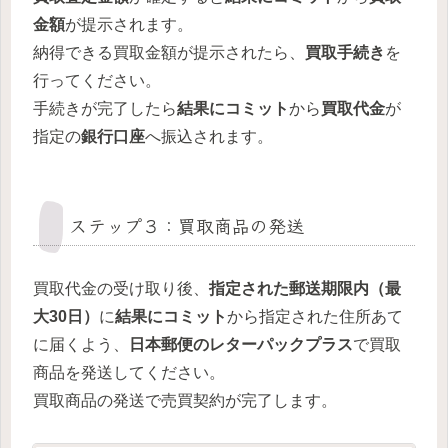
金額
が提示されます。
納得できる買取金額が提示されたら、
買取手続き
を
行ってください。
手続きが完了したら
結果にコミット
から
買取代金
が
指定の
銀行口座
へ振込されます。
ステップ３：買取商品の発送
買取代金の受け取り後、
指定された郵送期限内（最
大30日）
に
結果にコミット
から指定された住所あて
に届くよう、
日本郵便のレターパックプラス
で買取
商品を発送してください。
買取商品の発送で売買契約が完了します。