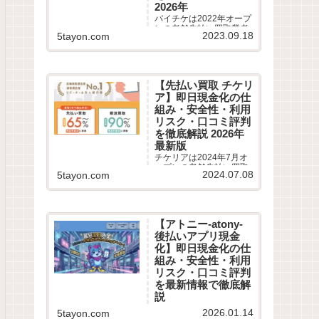
2026年
バイチケは2022年オープ
ンの老舗先払い買取業者
2023.09.18
5tayon.com
です。最短10分即日現金
化サービスの仕組みや利
用条件、系列業者情報、5
ちゃんねるなどから利用
者の実際の口コミ評判を
【先払い買取 チケリ
徹底調査しました。LINE
ア】即日現金化の仕
完結の申込方法や特徴、
注意点など最新情報でわ
組み・安全性・利用
かりやすく解説します。
リスク・口コミ評判
を徹底解説 2026年
最新版
チケリアは2024年7月オ
ープンの老舗先払い買取
2024.07.08
5tayon.com
業者です。最短5分即日現
金化サービスの仕組みや
利用条件、系列業者情
報、5ちゃんねるなどから
利用者の実際の口コミ評
【アトニー-atony-
判を徹底調査しました。
後払いアプリ現金
LINE完結の申込方法や特
徴、注意点など最新情報
化】即日現金化の仕
でわかりやすく解説しま
組み・安全性・利用
す。
リスク・口コミ評判
を最新情報で徹底解
説
【最大換金率90% アトニ
2026.01.14
5tayon.com
ー 後払いアプリ現金化】