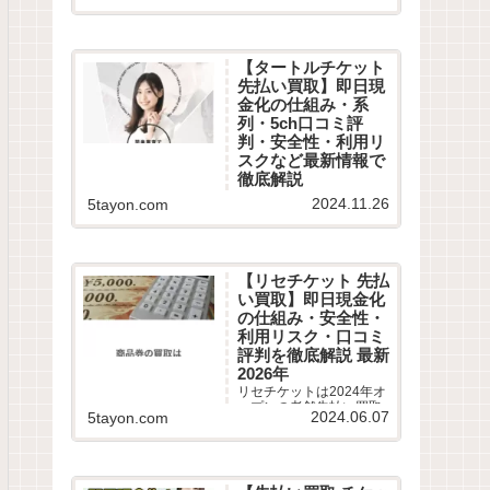
口コミや最新情報を徹底
調査！即日現金化の危険
性やコツ、5chや知恵袋
から最新換金率相場・振
【タートルチケット
込スピードまで詳しく紹
先払い買取】即日現
介します。
金化の仕組み・系
列・5ch口コミ評
判・安全性・利用リ
スクなど最新情報で
徹底解説
タートルチケットは2024
2024.11.26
5tayon.com
年11月オープンの老舗先
払い買取業者です。即日
現金化サービスの仕組み
や利用条件、系列業者情
報、5ちゃんねるなどから
【リセチケット 先払
利用者の実際の口コミ評
い買取】即日現金化
判を徹底調査しました。
の仕組み・安全性・
LINE完結の申込方法や特
徴、注意点など最新情報
利用リスク・口コミ
でわかりやすく解説しま
評判を徹底解説 最新
す。
2026年
リセチケットは2024年オ
ープンの老舗先払い買取
2024.06.07
5tayon.com
業者です。最短15分で即
日現金化サービスの仕組
みや利用条件、系列業者
情報、5ちゃんねるなどか
ら利用者の実際の口コミ