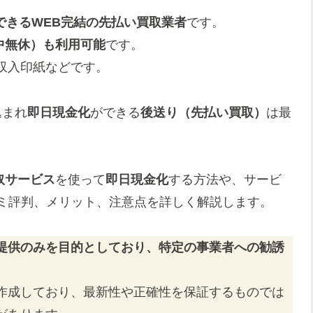
できるWEB完結の先払い買取業者
です。
中無休）
も利用可能
です。
収入印紙などです。
込まれ
即日現金化
ができる
後送り（先払い買取）
は最
取サービス
を使って
即日現金化
する方法や、サービ
コミ評判、メリット、注意点を詳しく解説します。
提供のみを目的としており、特定の事業者への勧誘
作成しており、最新性や正確性を保証するものでは