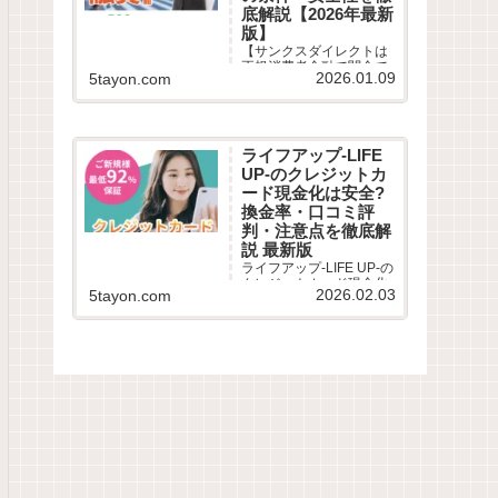
底解説【2026年最新
版】
【サンクスダイレクトは
正規消費者金融で闇金で
2026.01.09
5tayon.com
はありません】柔軟な審
査と即日融資で口コミ高
評価。審査時間は最短30
分、在籍確認や郵送物の
有無など気になる評判を
ライフアップ-LIFE
徹底解説。審査落ちが不
UP-のクレジットカ
安な多重債務者も必見！
最新の借入条件を公開。
ード現金化は安全?
換金率・口コミ評
判・注意点を徹底解
説 最新版
ライフアップ-LIFE UP-の
クレジットカード現金化
2026.02.03
5tayon.com
サービスを徹底解説。利
用条件・仕組み・換金
率・振込スピード・リス
ク・口コミ評判までわか
りやすくまとめました。
ライフアップ-LIFE UP-
は、クレジットカードや
のショッピング枠を利用
して...