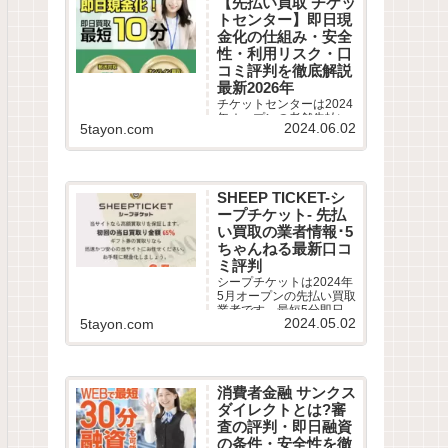
【先払い買取 チケッ
評判を徹底調査しまし
トセンター】即日現
た。LINE完結の申込方法
や特徴、注意点など最新
金化の仕組み・安全
情報でわかりやすく解説
性・利用リスク・口
します。
コミ評判を徹底解説
最新2026年
チケットセンターは2024
年オープンの老舗先払い
2024.06.02
5tayon.com
買取業者です。最短10分
即日現金化サービスの仕
組みや利用条件、系列業
者情報、5ちゃんねるなど
から利用者の実際の口コ
SHEEP TICKET-シ
ミ評判を徹底調査しまし
ープチケット- 先払
た。LINE完結の申込方法
や特徴、注意点など最新
い買取の業者情報･5
情報でわかりやすく解説
ちゃんねる最新口コ
します。
ミ評判
シープチケットは2024年
5月オープンの先払い買取
業者です。最短5分即日現
2024.05.02
5tayon.com
金化サービスの仕組みや
利用条件、系列業者情
報、5ちゃんねるなどから
利用者の実際の口コミ評
判を徹底調査しました。
消費者金融 サンクス
LINE完結の申込方法や特
徴、注意点など最新情報
ダイレクトとは?審
でわかりやすく解説しま
査の評判・即日融資
す。
の条件・安全性を徹