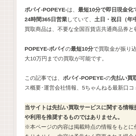
ポパイ-POPEYE-
は、
最短10分で即日現金化
24時間365日営業
していて、
土日・祝日
（年
買取商品は、不要な全国百貨店共通商品券と
POPEYE-ポパイ
の
最短10分
で買取金が振り
大10万円までの買取が可能です。
この記事では、
ポパイ-POPEYE-
の
先払い買
ス概要･運営会社情報、5ちゃんねる最新口
当サイトは先払い買取サービスに関する情報
や利用を推奨するものではありません。
※本ページの内容は掲載時点の情報をもとに