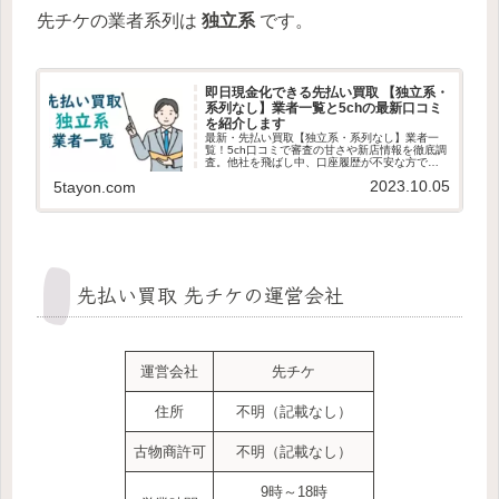
先チケの業者系列は
独立系
です。
即日現金化できる先払い買取 【独立系・
系列なし】業者一覧と5chの最新口コミ
を紹介します
最新・先払い買取【独立系・系列なし】業者一
覧！5ch口コミで審査の甘さや新店情報を徹底調
査。他社を飛ばし中、口座履歴が不安な方でも
ヒアなし・審査なしで即日現金化できる可能性
2023.10.05
5tayon.com
は？最新情報を元に独自審査の業者をわかりや
すく解説します。
先払い買取 先チケの運営会社
運営会社
先チケ
住所
不明（記載なし）
古物商許可
不明（記載なし）
9時～18時