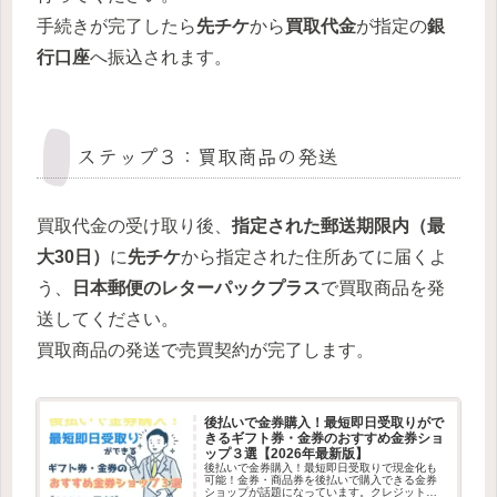
手続きが完了したら
先チケ
から
買取代金
が指定の
銀
行口座
へ振込されます。
ステップ３：買取商品の発送
買取代金の受け取り後、
指定された郵送期限内（最
大30日）
に
先チケ
から指定された住所あてに届くよ
う、
日本郵便のレターパックプラス
で買取商品を発
送してください。
買取商品の発送で売買契約が完了します。
後払いで金券購入！最短即日受取りがで
きるギフト券・金券のおすすめ金券ショ
ップ３選【2026年最新版】
後払いで金券購入！最短即日受取りで現金化も
可能！金券・商品券を後払いで購入できる金券
ショップが話題になっています。クレジットカ