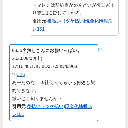
ママレンは契約書がめんどいが後三家よ
り楽に1-2貸してくれる。
引用元
後払い（ツケ払い)現金化情報ス
レ151
0335
名無しさん＠お腹いっぱい。
2023/09/09(土)
17:16:49.17ID:eO0LAx3Qd0909
>>
326
あーだめだ、10社使ってるから何処も契
約できない。
緩いとこ知りませんか？
引用元
後払い（ツケ払い)現金化情報ス
レ151