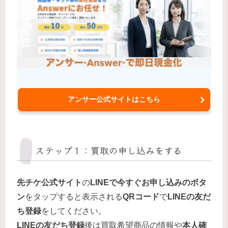
アンサー公式サイトはこちら
ステップ１：買取の申し込みをする
先チケ公式サイト
の
LINEで今すぐお申し込みのボタ
ン
をタップすると表示される
QRコード
で
LINEの友だ
ち登録
をしてください。
LINEの友だち登録
後は買取希望商品の情報や
本人確