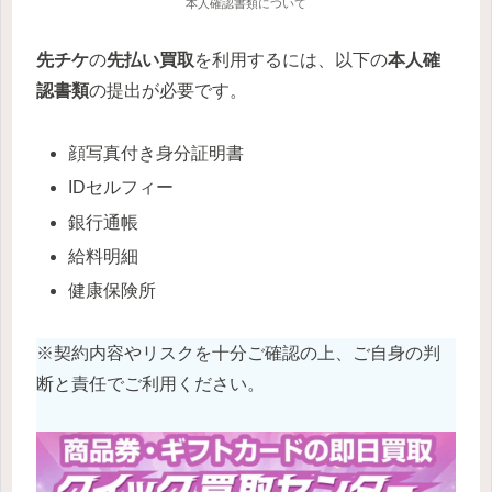
本人確認書類について
先チケ
の
先払い買取
を利用するには、以下の
本人確
認書類
の提出が必要です。
顔写真付き身分証明書
IDセルフィー
銀行通帳
給料明細
健康保険所
※契約内容やリスクを十分ご確認の上、ご自身の判
断と責任でご利用ください。