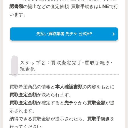
認書類
の提出などの査定依頼･買取手続きは
LINE
で行
います。
先払い買取業者 先チケ 公式HP
ステップ２：買取査定完了･買取手続き･
現金化
買取希望商品の情報と
本人確認書類
の内容をもとに
買取査定金額
が決められます。
買取査定金額
が確定すると
先チケ
から
買取金額
が提
示されます。
納得できる買取金額が提示されたら、
買取手続き
を
行ってください。