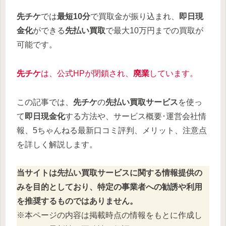
先チケ
では
最短10分
で買取金が振り込まれ、
即日現
金化
ができる
先払い買取
で最大10万円までの買取が
可能です。
先チケ
は、公式HPが閉鎖され、
廃業
しています。
この記事では、
先チケ
の
先払い買取サービス
を使っ
て
即日現金化
する方法や、サービス概要･運営会社情
報、5ちゃんねる最新口コミ評判、メリット、注意点
を詳しく解説します。
当サイトは先払い買取サービスに関する情報提供の
みを目的としており、特定の事業者への勧誘や利用
を推奨するものではありません。
※本ページの内容は掲載時点の情報をもとに作成し