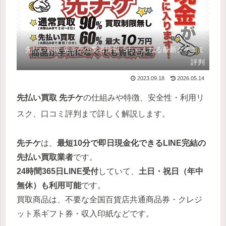
先払い買取-先チケの業者情報･5ちゃんねる最新クチコミ
評判
2023.09.18
2026.05.14
先払い買取
先チケ
の仕組みや特徴、安全性・利用リ
スク、口コミ評判まで詳しく解説します。
先チケ
は、
最短10分で即日現金化できるLINE完結の
先払い買取業者
です。
24時間365日LINE受付
していて、
土日・祝日
（年中
無休）
も利用可能
です。
買取商品は、不要な全国百貨店共通商品券・クレジ
ット系ギフト券・収入印紙などです。