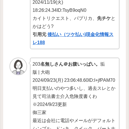
2024/11/19(火)
18:26:24.34ID:TsyB9oqN0
カイトリクエスト、パプリカ、
先チケ
と
かはどう?
引用元
後払い（ツケ払い)現金化情報ス
レ188
203
名無しさん＠お腹いっぱい。
垢
版 | 大砲
2024/09/23(月) 23:06:48.60ID:I+jfPAM70
明日支払いのやつ多いし、過去スレとか
見て司法書士介入危険度書くわ
※2024/9/23更新
御三家
最近は会社に電話やメールがデフォルト
シンプル、ドンキ、クイック、パートナ