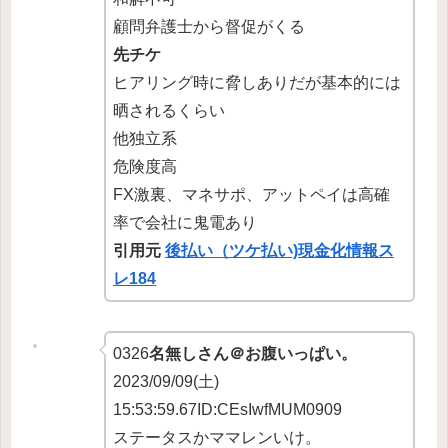
顧問弁護士から督促がくる
先チケ
ヒアリング時に脅しありだが基本的には
晒されるくらい
他独立系
危険度高
FX激裏、マネサポ、アットペイは高確
率で会社に鬼電あり
引用元
後払い（ツケ払い)現金化情報ス
レ184
0326
名無しさん＠お腹いっぱい。
2023/09/09(土)
15:53:59.67ID:CEsIwfMUM0909
ステータスかママレンいけ。