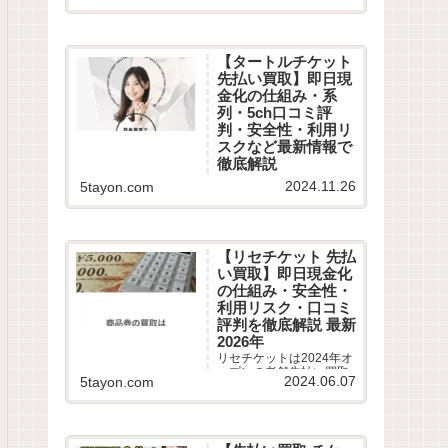
口コミや最新情報を徹底
調査！即日現金化の危険
性やコツ、5chや知恵袋
から最新換金率相場・振
【タートルチケット
込スピードまで詳しく紹
先払い買取】即日現
介します。
金化の仕組み・系
列・5ch口コミ評
判・安全性・利用リ
スクなど最新情報で
徹底解説
タートルチケットは2024
2024.11.26
5tayon.com
年11月オープンの老舗先
払い買取業者です。即日
現金化サービスの仕組み
や利用条件、系列業者情
報、5ちゃんねるなどから
【リセチケット 先払
利用者の実際の口コミ評
い買取】即日現金化
判を徹底調査しました。
の仕組み・安全性・
LINE完結の申込方法や特
徴、注意点など最新情報
利用リスク・口コミ
でわかりやすく解説しま
評判を徹底解説 最新
す。
2026年
リセチケットは2024年オ
ープンの老舗先払い買取
2024.06.07
5tayon.com
業者です。最短15分で即
日現金化サービスの仕組
みや利用条件、系列業者
情報、5ちゃんねるなどか
ら利用者の実際の口コミ