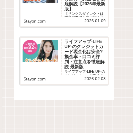
底解説【2026年最新
版】
【サンクスダイレクトは
正規消費者金融で闇金で
2026.01.09
5tayon.com
はありません】柔軟な審
査と即日融資で口コミ高
評価。審査時間は最短30
分、在籍確認や郵送物の
有無など気になる評判を
ライフアップ-LIFE
徹底解説。審査落ちが不
UP-のクレジットカ
安な多重債務者も必見！
最新の借入条件を公開。
ード現金化は安全?
換金率・口コミ評
判・注意点を徹底解
説 最新版
ライフアップ-LIFE UP-の
クレジットカード現金化
2026.02.03
5tayon.com
サービスを徹底解説。利
用条件・仕組み・換金
率・振込スピード・リス
ク・口コミ評判までわか
りやすくまとめました。
ライフアップ-LIFE UP-
は、クレジットカードや
のショッピング枠を利用
して...