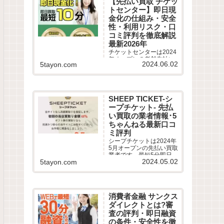
【先払い買取 チケッ
評判を徹底調査しまし
トセンター】即日現
た。LINE完結の申込方法
や特徴、注意点など最新
金化の仕組み・安全
情報でわかりやすく解説
性・利用リスク・口
します。
コミ評判を徹底解説
最新2026年
チケットセンターは2024
年オープンの老舗先払い
2024.06.02
5tayon.com
買取業者です。最短10分
即日現金化サービスの仕
組みや利用条件、系列業
者情報、5ちゃんねるなど
から利用者の実際の口コ
SHEEP TICKET-シ
ミ評判を徹底調査しまし
ープチケット- 先払
た。LINE完結の申込方法
や特徴、注意点など最新
い買取の業者情報･5
情報でわかりやすく解説
ちゃんねる最新口コ
します。
ミ評判
シープチケットは2024年
5月オープンの先払い買取
業者です。最短5分即日現
2024.05.02
5tayon.com
金化サービスの仕組みや
利用条件、系列業者情
報、5ちゃんねるなどから
利用者の実際の口コミ評
判を徹底調査しました。
消費者金融 サンクス
LINE完結の申込方法や特
徴、注意点など最新情報
ダイレクトとは?審
でわかりやすく解説しま
査の評判・即日融資
す。
の条件・安全性を徹