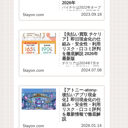
2026年
バイチケは2022年オープ
ンの老舗先払い買取業者
2023.09.18
5tayon.com
です。最短10分即日現金
化サービスの仕組みや利
用条件、系列業者情報、5
ちゃんねるなどから利用
者の実際の口コミ評判を
【先払い買取 チケリ
徹底調査しました。LINE
ア】即日現金化の仕
完結の申込方法や特徴、
注意点など最新情報でわ
組み・安全性・利用
かりやすく解説します。
リスク・口コミ評判
を徹底解説 2026年
最新版
チケリアは2024年7月オ
ープンの老舗先払い買取
2024.07.08
5tayon.com
業者です。最短5分即日現
金化サービスの仕組みや
利用条件、系列業者情
報、5ちゃんねるなどから
利用者の実際の口コミ評
【アトニー-atony-
判を徹底調査しました。
後払いアプリ現金
LINE完結の申込方法や特
徴、注意点など最新情報
化】即日現金化の仕
でわかりやすく解説しま
組み・安全性・利用
す。
リスク・口コミ評判
を最新情報で徹底解
説
【最大換金率90% アトニ
2026.01.14
5tayon.com
ー 後払いアプリ現金化】