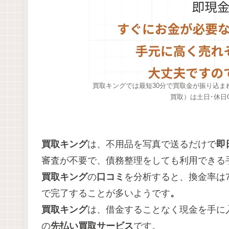
買取キングでは最短30分で買取金が振り込
買取）は土日･休日O
買取キング
は、不用品を写真で送るだけで
即
審査が不要で、債務整理をしても利用できる
買取キング
の
口コミ
を分析すると、換金率は7
で完了することが多いようです
。
買取キング
は、借金することなく現金を手に
の
先払い買取サービス
です。