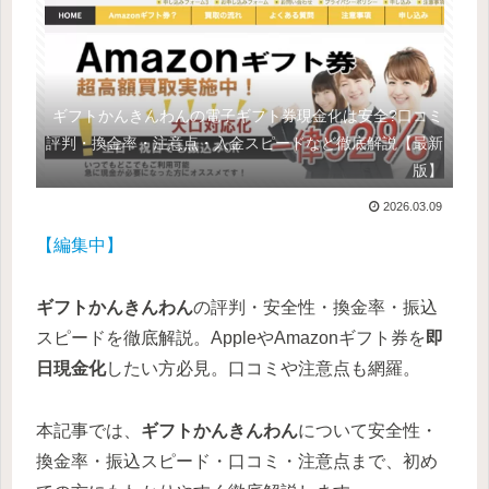
ギフトかんきんわんの電子ギフト券現金化は安全?口コミ
評判・換金率・注意点・入金スピードなど徹底解説【最新
版】
2026.03.09
【編集中】
ギフトかんきんわん
の評判・安全性・換金率・振込
スピードを徹底解説。AppleやAmazonギフト券を
即
日現金化
したい方必見。口コミや注意点も網羅。
本記事では、
ギフトかんきんわん
について安全性・
換金率・振込スピード・口コミ・注意点まで、初め