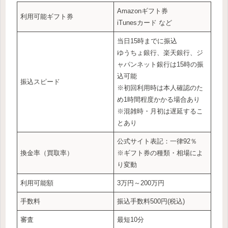
Amazonギフト券
利用可能ギフト券
iTunesカード など
当日15時までに振込
ゆうちょ銀行、楽天銀行、ジ
ャパンネット銀行は15時の振
込可能
振込スピード
※初回利用時は本人確認のた
め1時間程度かかる場合あり
※混雑時・月初は遅延するこ
とあり
公式サイト表記：一律92％
換金率（買取率）
※ギフト券の種類・相場によ
り変動
利用可能額
3万円～200万円
手数料
振込手数料500円(税込)
審査
最短10分