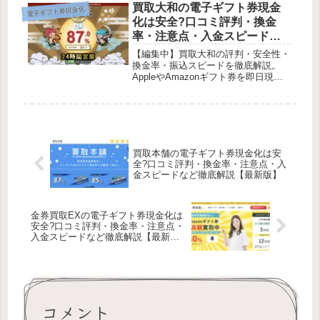
たときに、必ず名前が挙がるのがギフ
買取大和の電子ギフト券現金
電子ギフト券現金化
トグレースです。本記事では、...
化は安全?口コミ評判・換金
率・注意点・入金スピードな
ど徹底解説【最新版】
【編集中】買取大和の評判・安全性・
換金率・振込スピードを徹底解説。
AppleやAmazonギフト券を即日現金
化したい方必見。口コミや注意点も網
羅。本記事では、買取大和について安
全性・換金率・振込スピード・口コ
ミ・注意点まで、初めての方にもわ...
買取本舗の電子ギフト券現金化は安
全?口コミ評判・換金率・注意点・入
金スピードなど徹底解説【最新版】
金券買取EXの電子ギフト券現金化は
安全?口コミ評判・換金率・注意点・
入金スピードなど徹底解説【最新
版】
コメント