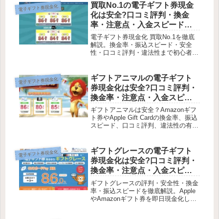
をメインに取り扱う電子ギフト券現金
買取No.1の電子ギフト券現金
電子ギフト券現金化
化の即日現金化サー...
化は安全?口コミ評判・換金
率・注意点・入金スピードな
ど徹底解説【最新版】
電子ギフト券現金化 買取No.1を徹底
解説。換金率・振込スピード・安全
性・口コミ評判・違法性まで初心者に
もわかりやすく紹介。電子ギフト券現
金化 買取No.1は、Amazonギフトカー
ドやAppleギフトカードなどの電子ギ
ギフトアニマルの電子ギフト
電子ギフト券現金化
フト券を、オンライン...
券現金化は安全?口コミ評判・
換金率・注意点・入金スピー
ドなど徹底解説【最新版】
ギフトアニマルは安全？Amazonギフ
ト券やApple Gift Cardの換金率、振込
スピード、口コミ評判、違法性の有無
まで徹底解説。電子ギフト券現金化を
検討中の方必見。ギフトアニマルは、
Amazonギフト券やApple Gift Car...
ギフトグレースの電子ギフト
電子ギフト券現金化
券現金化は安全?口コミ評判・
換金率・注意点・入金スピー
ドなど徹底解説【最新版】
ギフトグレースの評判・安全性・換金
率・振込スピードを徹底解説。Apple
やAmazonギフト券を即日現金化した
い方必見。口コミや注意点も網羅。電
子ギフト券を即日現金化したいと考え