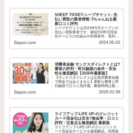
など最新情報でわかりやすく解説しま
す。
SHEEP TICKET-シープチケット- 先
払い買取の業者情報･5ちゃんねる最
新口コミ評判
シープチケットは2024年5月オープンの
先払い買取業者です。最短5分即日現金
化サービスの仕組みや利用条件、系列業
者情報、5ちゃんねるなどから利用者の
2024.05.02
5tayon.com
実際の口コミ評判を徹底調査しました。
LINE完結の申込方法や特徴、注意点など
最新情報でわかりやすく解説します。
消費者金融 サンクスダイレクトとは?
審査の評判・即日融資の条件・安全
性を徹底解説【2026年最新版】
【サンクスダイレクトは正規消費者金融
で闇金ではありません】柔軟な審査と即
日融資で口コミ高評価。審査時間は最短
30分、在籍確認や郵送物の有無など気に
2026.01.09
5tayon.com
なる評判を徹底解説。審査落ちが不安な
多重債務者も必見！最新の借入条件を公
開。
ライフアップ-LIFE UP-のクレジット
カード現金化は安全?換金率・口コミ
評判・注意点を徹底解説 最新版
ライフアップ-LIFE UP-のクレジットカ
ード現金化サービスを徹底解説。利用条