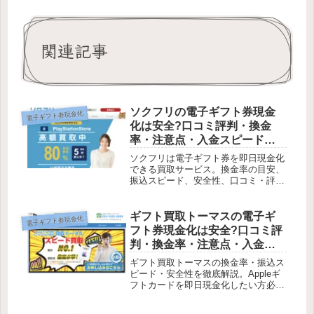
関連記事
ソクフリの電子ギフト券現金
電子ギフト券現金化
化は安全?口コミ評判・換金
率・注意点・入金スピードな
ど徹底解説【最新版】
ソクフリは電子ギフト券を即日現金化
できる買取サービス。換金率の目安、
振込スピード、安全性、口コミ・評
判、注意点まで初心者向けに詳しく解
説します。電子ギフト券をすぐに現金
化したい人の間で注目されているのが
ギフト買取トーマスの電子ギ
電子ギフト券現金化
ソクフリです。本記事では、ソクフリ
フト券現金化は安全?口コミ評
の基...
判・換金率・注意点・入金ス
ピードなど徹底解説【最新
ギフト買取トーマスの換金率・振込ス
版】
ピード・安全性を徹底解説。Appleギ
フトカードを即日現金化したい方必
見。口コミ・注意点も詳しく紹介。ギ
フト買取トーマスは、Apple Gift Card