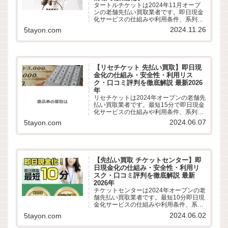
タートルチケットは2024年11月オープ
ンの老舗先払い買取業者です。即日現金
化サービスの仕組みや利用条件、系列業
者情報、5ちゃんねるなどから利用者の
2024.11.26
5tayon.com
実際の口コミ評判を徹底調査しました。
LINE完結の申込方法や特徴、注意点など
最新情報でわかりやすく解説します。
【リセチケット 先払い買取】即日現
金化の仕組み・安全性・利用リス
ク・口コミ評判を徹底解説 最新2026
年
リセチケットは2024年オープンの老舗先
払い買取業者です。最短15分で即日現金
化サービスの仕組みや利用条件、系列業
者情報、5ちゃんねるなどから利用者の
2024.06.07
5tayon.com
実際の口コミ評判を徹底調査しました。
LINE完結の申込方法や特徴、注意点など
最新情報でわかりやすく解説します。
【先払い買取 チケットセンター】即
日現金化の仕組み・安全性・利用リ
スク・口コミ評判を徹底解説 最新
2026年
チケットセンターは2024年オープンの老
舗先払い買取業者です。最短10分即日現
金化サービスの仕組みや利用条件、系列
業者情報、5ちゃんねるなどから利用者
2024.06.02
5tayon.com
の実際の口コミ評判を徹底調査しまし
た。LINE完結の申込方法や特徴、注意点