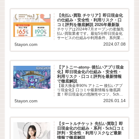
情報でわかりやすく解説します。
【先払い買取 チケリア】即日現金化
の仕組み・安全性・利用リスク・口
コミ評判を徹底解説 2026年最新版
チケリアは2024年7月オープンの老舗先
払い買取業者です。最短5分即日現金化
サービスの仕組みや利用条件、系列業者
情報、5ちゃんねるなどから利用者の実
2024.07.08
5tayon.com
際の口コミ評判を徹底調査しました。
LINE完結の申込方法や特徴、注意点など
最新情報でわかりやすく解説します。
【アトニー-atony- 後払いアプリ現金
化】即日現金化の仕組み・安全性・
利用リスク・口コミ評判を最新情報
で徹底解説
【最大換金率90% アトニー 後払いアプ
リ現金化】口コミや最新情報を徹底調
査！即日現金化の危険性やコツ、5chや
知恵袋から最新換金率相場・振込スピー
2026.01.14
5tayon.com
ドまで詳しく紹介します。
【タートルチケット 先払い買取】即
日現金化の仕組み・系列・5ch口コミ
評判・安全性・利用リスクなど最新
情報で徹底解説