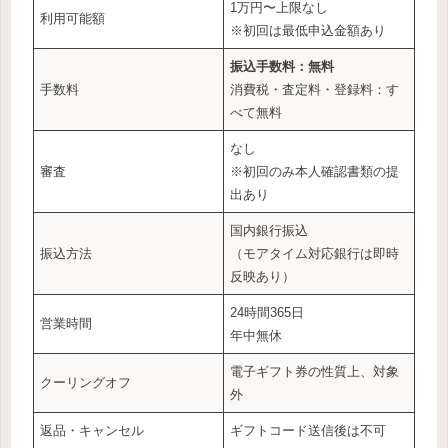
1万円〜上限なし
利用可能額
※初回は最低申込金額あり
振込手数料：無料
手数料
消費税・査定料・登録料：す
べて無料
なし
審査
※初回のみ本人確認書類の提
出あり
国内銀行振込
振込方法
（モアタイム対応銀行は即時
反映あり）
24時間365日
営業時間
年中無休
電子ギフト券の性質上、対象
クーリングオフ
外
返品・キャンセル
ギフトコード送信後は不可