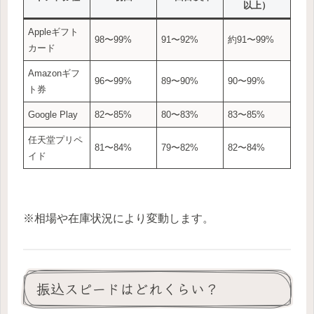
以上）
Appleギフト
98〜99%
91〜92%
約91〜99%
カード
Amazonギフ
96〜99%
89〜90%
90〜99%
ト券
Google Play
82〜85%
80〜83%
83〜85%
任天堂プリペ
81〜84%
79〜82%
82〜84%
イド
※相場や在庫状況により変動します。
振込スピードはどれくらい？