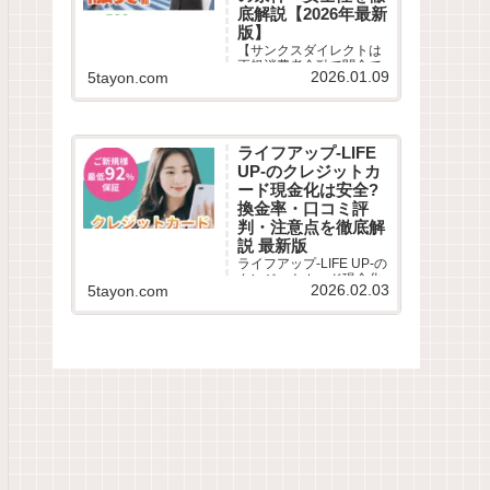
底解説【2026年最新
版】
【サンクスダイレクトは
正規消費者金融で闇金で
2026.01.09
5tayon.com
はありません】柔軟な審
査と即日融資で口コミ高
評価。審査時間は最短30
分、在籍確認や郵送物の
有無など気になる評判を
ライフアップ-LIFE
徹底解説。審査落ちが不
UP-のクレジットカ
安な多重債務者も必見！
最新の借入条件を公開。
ード現金化は安全?
換金率・口コミ評
判・注意点を徹底解
説 最新版
ライフアップ-LIFE UP-の
クレジットカード現金化
2026.02.03
5tayon.com
サービスを徹底解説。利
用条件・仕組み・換金
率・振込スピード・リス
ク・口コミ評判までわか
りやすくまとめました。
ライフアップ-LIFE UP-
は、クレジットカードや
のショッピング枠を利用
して...