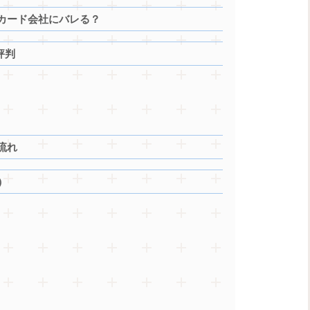
カード会社にバレる？
評判
流れ
）