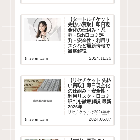
口コミや最新情報を徹底
調査！即日現金化の危険
性やコツ、5chや知恵袋
から最新換金率相場・振
【タートルチケット
込スピードまで詳しく紹
先払い買取】即日現
介します。
金化の仕組み・系
列・5ch口コミ評
判・安全性・利用リ
スクなど最新情報で
徹底解説
タートルチケットは2024
2024.11.26
5tayon.com
年11月オープンの老舗先
払い買取業者です。即日
現金化サービスの仕組み
や利用条件、系列業者情
報、5ちゃんねるなどから
【リセチケット 先払
利用者の実際の口コミ評
い買取】即日現金化
判を徹底調査しました。
の仕組み・安全性・
LINE完結の申込方法や特
徴、注意点など最新情報
利用リスク・口コミ
でわかりやすく解説しま
評判を徹底解説 最新
す。
2026年
リセチケットは2024年オ
ープンの老舗先払い買取
2024.06.07
5tayon.com
業者です。最短15分で即
日現金化サービスの仕組
みや利用条件、系列業者
情報、5ちゃんねるなどか
ら利用者の実際の口コミ