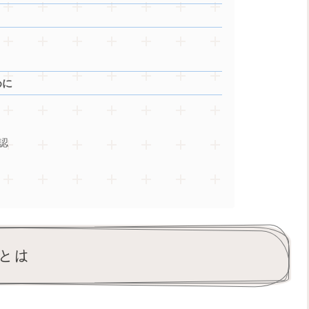
めに
認
とは