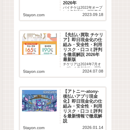
2026年
バイチケは2022年オープ
ンの老舗先払い買取業者
2023.09.18
5tayon.com
です。最短10分即日現金
化サービスの仕組みや利
用条件、系列業者情報、5
ちゃんねるなどから利用
者の実際の口コミ評判を
【先払い買取 チケリ
徹底調査しました。LINE
ア】即日現金化の仕
完結の申込方法や特徴、
注意点など最新情報でわ
組み・安全性・利用
かりやすく解説します。
リスク・口コミ評判
を徹底解説 2026年
最新版
チケリアは2024年7月オ
ープンの老舗先払い買取
2024.07.08
5tayon.com
業者です。最短5分即日現
金化サービスの仕組みや
利用条件、系列業者情
報、5ちゃんねるなどから
利用者の実際の口コミ評
【アトニー-atony-
判を徹底調査しました。
後払いアプリ現金
LINE完結の申込方法や特
徴、注意点など最新情報
化】即日現金化の仕
でわかりやすく解説しま
組み・安全性・利用
す。
リスク・口コミ評判
を最新情報で徹底解
説
【最大換金率90% アトニ
2026.01.14
5tayon.com
ー 後払いアプリ現金化】