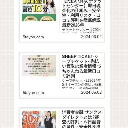
【先払い買取 チケッ
評判を徹底調査しまし
トセンター】即日現
た。LINE完結の申込方法
や特徴、注意点など最新
金化の仕組み・安全
情報でわかりやすく解説
性・利用リスク・口
します。
コミ評判を徹底解説
最新2026年
チケットセンターは2024
年オープンの老舗先払い
2024.06.02
5tayon.com
買取業者です。最短10分
即日現金化サービスの仕
組みや利用条件、系列業
者情報、5ちゃんねるなど
から利用者の実際の口コ
SHEEP TICKET-シ
ミ評判を徹底調査しまし
ープチケット- 先払
た。LINE完結の申込方法
や特徴、注意点など最新
い買取の業者情報･5
情報でわかりやすく解説
ちゃんねる最新口コ
します。
ミ評判
シープチケットは2024年
5月オープンの先払い買取
業者です。最短5分即日現
2024.05.02
5tayon.com
金化サービスの仕組みや
利用条件、系列業者情
報、5ちゃんねるなどから
利用者の実際の口コミ評
判を徹底調査しました。
消費者金融 サンクス
LINE完結の申込方法や特
徴、注意点など最新情報
ダイレクトとは?審
でわかりやすく解説しま
査の評判・即日融資
す。
の条件・安全性を徹