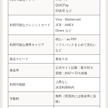
QUICPay
ID決済 など
Visa・Mastercard
利用可能なクレジットカード
JCB・AMEX
Diners など
d払い・au PAY
利用可能な携帯キャリア
ソフトバンクまとめて支払い
など
振込スピード
最短５分
公式サイト記載：最大91％
換金率
実態：約67〜72％前後
上限なし
利用可能額
決済利用枠内
無料（実質的には換金率に反
手数料
映）