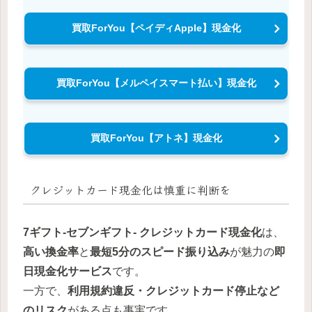
買取ForYou【ペイディApple】現金化
買取ForYou【メルペイスマート払い】現金化
買取ForYou【アトネ】現金化
クレジットカード現金化
は慎重に判断を
7ギフト-セブンギフト-
クレジットカード現金化
は、
高い換金率
と
最短5分のスピード振り込み
が魅力の
即
日現金化サービス
です。
一方で、
利用規約違反・クレジットカード停止など
のリスク
がある点も事実です。