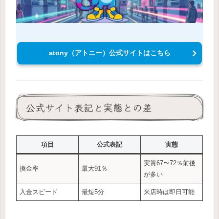
atony（アトニー）公式サイトはこちら
公式サイト表記と実態との差
項目
公式表記
実態
実質67〜72％前後
換金率
最大91％
が多い
入金スピード
最短5分
来店時は即日可能