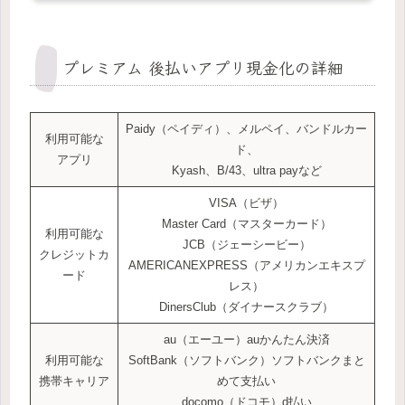
プレミアム 後払いアプリ現金化の詳細
Paidy（ペイディ）、メルペイ、バンドルカー
利用可能な
ド、
アプリ
Kyash、B/43、ultra payなど
VISA（ビザ）
Master Card（マスターカード）
利用可能な
JCB（ジェーシービー）
クレジットカ
AMERICANEXPRESS（アメリカンエキスプ
ード
レス）
DinersClub（ダイナースクラブ）
au（エーユー）auかんたん決済
利用可能な
SoftBank（ソフトバンク）ソフトバンクまと
携帯キャリア
めて支払い
docomo（ドコモ）d払い