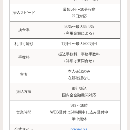
最短5分〜30分程度
振込スピード
即日対応
80%〜最大98.9%
換金率
（利用金額による）
利用可能額
1万円 〜最大500万円
振込手数料、事務手数料
手数料
（詳細は要問合せ）
本人確認のみ
審査
在籍確認なし
銀行振込
振込方法
国内全金融機関対応
9時～18時
営業時間
WEB受付は24時間申し込み受付中
年中無休
公式サイト
prepay.biz