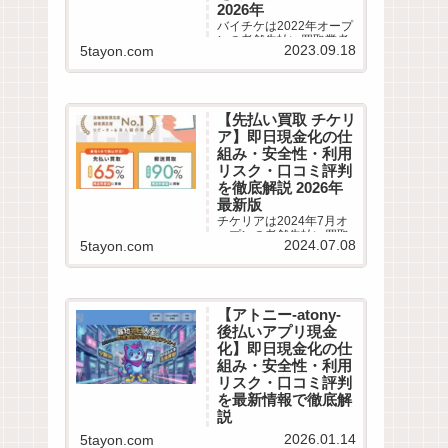
2026年
バイチケは2022年オープ
ンの老舗先払い買取業者
2023.09.18
5tayon.com
です。最短10分即日現金
化サービスの仕組みや利
用条件、系列業者情報、5
ちゃんねるなどから利用
者の実際の口コミ評判を
【先払い買取 チケリ
徹底調査しました。LINE
ア】即日現金化の仕
完結の申込方法や特徴、
注意点など最新情報でわ
組み・安全性・利用
かりやすく解説します。
リスク・口コミ評判
を徹底解説 2026年
最新版
チケリアは2024年7月オ
ープンの老舗先払い買取
2024.07.08
5tayon.com
業者です。最短5分即日現
金化サービスの仕組みや
利用条件、系列業者情
報、5ちゃんねるなどから
利用者の実際の口コミ評
【アトニー-atony-
判を徹底調査しました。
後払いアプリ現金
LINE完結の申込方法や特
徴、注意点など最新情報
化】即日現金化の仕
でわかりやすく解説しま
組み・安全性・利用
す。
リスク・口コミ評判
を最新情報で徹底解
説
【最大換金率90% アトニ
2026.01.14
5tayon.com
ー 後払いアプリ現金化】