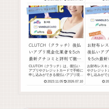
CASH24（マイキャッシュ24）は、
が振り込まれ
後払いアプリやクレジットカードで
す。この記事
後払いアプリ 現金化情報
後払いアプリ 現金
手軽に申し込みができる後払いアプ
いアプリ現金
リ...
日現金化する方
CLUTCH（クラッチ）後払
お財布レス
いアプリ現金化業者を5ch
後払いアプ
最新クチコミと評判で徹底
を5ch最
調査！換金率や安全性も解
査!換金率
CLUTCH（クラッチ）は、後払い
お財布レスキ
アプリやクレジットカードで手軽に
やクレジット
説
【最新版】
申し込みができる後払いアプリ現金
申し込みがで
化サービスです。CLUTCH（クラ
化サービスで
2023.11.05
2026.07.10
20
ッチ）では最短１０分で代金が振り
の銀行口座に
込まれ、即日現金化ができます。こ
な出費の即日
の記事では、CLUTCH（クラッ
されている一
チ）の後払い...
広告表記と異なる