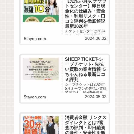
【先払い買取 チケッ
評判を徹底調査しまし
トセンター】即日現
た。LINE完結の申込方法
や特徴、注意点など最新
金化の仕組み・安全
情報でわかりやすく解説
性・利用リスク・口
します。
コミ評判を徹底解説
最新2026年
チケットセンターは2024
年オープンの老舗先払い
2024.06.02
5tayon.com
買取業者です。最短10分
即日現金化サービスの仕
組みや利用条件、系列業
者情報、5ちゃんねるなど
から利用者の実際の口コ
SHEEP TICKET-シ
ミ評判を徹底調査しまし
ープチケット- 先払
た。LINE完結の申込方法
や特徴、注意点など最新
い買取の業者情報･5
情報でわかりやすく解説
ちゃんねる最新口コ
します。
ミ評判
シープチケットは2024年
5月オープンの先払い買取
業者です。最短5分即日現
2024.05.02
5tayon.com
金化サービスの仕組みや
利用条件、系列業者情
報、5ちゃんねるなどから
利用者の実際の口コミ評
判を徹底調査しました。
消費者金融 サンクス
LINE完結の申込方法や特
徴、注意点など最新情報
ダイレクトとは?審
でわかりやすく解説しま
査の評判・即日融資
す。
の条件・安全性を徹