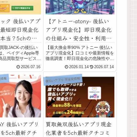
ック 後払いアプ
【アトニー-atony- 後払い
最短即日現金化
アプリ現金化】即日現金化
本当？5chの利
の仕組み・安全性・利用リ
から最新情報で
スク・口コミ評判を最新情
買取JACK-の後払い
【最大換金率90% アトニー 後払い
、ペイディApple専
アプリ現金化】口コミや最新情報を
報で徹底解説
商品買取型サービス。
徹底調査！即日現金化の危険性やコ
スピード・口コミ評判
ツ、5chや知恵袋から最新換金率相
2026.07.16
2026.01.14
2026.07.14
スクを詳しく解説。後
場・振込スピードまで詳しく紹介し
利用枠を使って現金を
ます。
化情報
後払いアプリ 現金化情報
たとき、買取ジャック
AY 後払いアプリ
買取無双後払いアプリ現金
を5ch最新クチ
化業者を5ch最新クチコミ