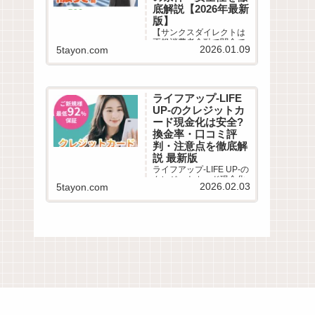
底解説【2026年最新
版】
【サンクスダイレクトは
正規消費者金融で闇金で
2026.01.09
5tayon.com
はありません】柔軟な審
査と即日融資で口コミ高
評価。審査時間は最短30
分、在籍確認や郵送物の
有無など気になる評判を
ライフアップ-LIFE
徹底解説。審査落ちが不
UP-のクレジットカ
安な多重債務者も必見！
最新の借入条件を公開。
ード現金化は安全?
換金率・口コミ評
判・注意点を徹底解
説 最新版
ライフアップ-LIFE UP-の
クレジットカード現金化
2026.02.03
5tayon.com
サービスを徹底解説。利
用条件・仕組み・換金
率・振込スピード・リス
ク・口コミ評判までわか
りやすくまとめました。
ライフアップ-LIFE UP-
は、クレジットカードや
のショッピング枠を利用
して...