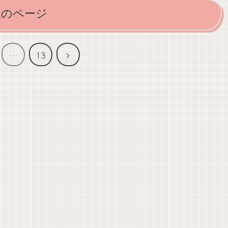
次のページ
次
…
13
へ