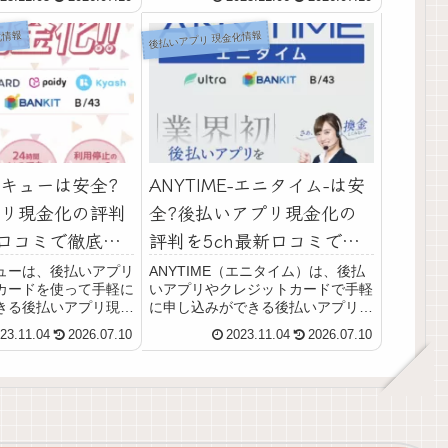
、即日現金化ができま
は、後払いアプリやクレジットカー
では、すぐマネの後払
ドで手軽に申し込みができる後払い
化情報
後払いアプリ 現金化情報
化サービスを使って即
アプリ現金化サービスです。グリー
法や...
ンキャッシュでは最...
キューは安全?
ANYTIME-エニタイム-は安
リ現金化の評判
全?後払いアプリ現金化の
新口コミで徹底調
評判を5ch最新口コミで徹
や注意点を解説
底調査!換金率や注意点を解
ューは、後払いアプリ
ANYTIME（エニタイム）は、後払
カードを使って手軽に
いアプリやクレジットカードで手軽
説【2026年最新】
きる後払いアプリ現金
に申し込みができる後払いアプリ現
す。最短30分で指定
金化サービスです。ANYTIME（エ
23.11.04
2026.07.10
2023.11.04
2026.07.10
現金が振り込まれ、急
ニタイム）では最短3分で代金が振
現金化手段として注目
り込まれ、即日現金化ができます。
方で、実際の換金率は
この記事では、ANYTIME（エニタ
...
イム...