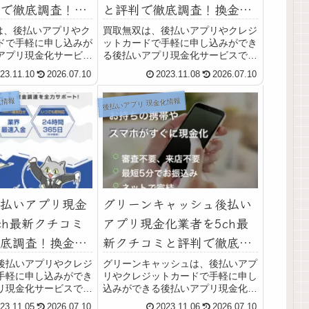
で徹底調査！換
と評判で徹底調査！換金率
性も解説
や安全性も解説
Yは、後払いアプリやク
買取無双は、後払いアプリやクレジ
ドで手軽に申し込みが
ットカードで手軽に申し込みができ
アプリ現金化サービス
る後払いアプリ現金化サービスで
もPAYでは最短５分で
す。買取無双は、後払いアプリやク
23.11.10
2026.07.10
2023.11.08
2026.07.10
まれ、即日現金化がで
レジットカードで手軽に申し込みが
でもPAYでは最短５分
できる後払いアプリ現金化サービス
化情報
後払いアプリ 現金化情報
込まれ、即日現金化が
です。買取無双では最短３０分で代
金が振り込まれ、即...
払いアプリ現金
グリーンキャッシュ後払い
ch最新クチコミ
アプリ現金化業者を5ch最
底調査！換金率
新クチコミと評判で徹底調
解説
査！換金率や安全性も解説
後払いアプリやクレジ
グリーンキャッシュは、後払いアプ
手軽に申し込みができ
リやクレジットカードで手軽に申し
リ現金化サービスで
込みができる後払いアプリ現金化サ
では５〜３０分で代金
ービスです。グリーンキャッシュ
23.11.05
2026.07.10
2023.11.06
2026.07.10