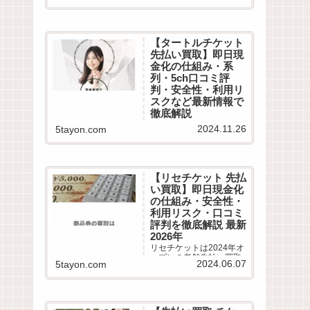
口コミや最新情報を徹底
調査！即日現金化の危険
性やコツ、5chや知恵袋
から最新換金率相場・振
【タートルチケット
込スピードまで詳しく紹
先払い買取】即日現
介します。
金化の仕組み・系
列・5ch口コミ評
判・安全性・利用リ
スクなど最新情報で
徹底解説
タートルチケットは2024
2024.11.26
5tayon.com
年11月オープンの老舗先
払い買取業者です。即日
現金化サービスの仕組み
や利用条件、系列業者情
報、5ちゃんねるなどから
【リセチケット 先払
利用者の実際の口コミ評
い買取】即日現金化
判を徹底調査しました。
の仕組み・安全性・
LINE完結の申込方法や特
徴、注意点など最新情報
利用リスク・口コミ
でわかりやすく解説しま
評判を徹底解説 最新
す。
2026年
リセチケットは2024年オ
ープンの老舗先払い買取
2024.06.07
5tayon.com
業者です。最短15分で即
日現金化サービスの仕組
みや利用条件、系列業者
情報、5ちゃんねるなどか
ら利用者の実際の口コミ