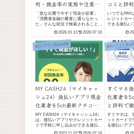
判・換金率の実態や注意点
コミと評判
を最新情報で徹底解説
金率や安全
「急な出費で今すぐ現金が必要」
いつでもPA
「消費者金融の審査に通らなかっ
レジットカー
た」そんな状況で検索されることが
できる後払い
多いのが、クレジットカード現金化
です。いつで
2026.01.13
2026.07.10
20
業者 クレジットチェンジです。本
代金が振り込
記事では、ネット上の表面的な宣伝
きます。いつ
後払いアプリ 現金化情報
後払いアプリ 現金
情報だけでなく、実際の口コミ・換
で代金が振り
金率の実態・公式表記...
できます。...
MY CASH24（マイキャッ
すぐマネ後
シュ24）後払いアプリ現金
化業者を5
化業者を5ch最新クチコミ
と評判で徹
と評判で徹底調査！換金率
や安全性も
MY CASH24（マイキャッシュ24）
すぐマネは、
は、後払いアプリやクレジットカー
ットカードで
や安全性も解説
ドで手軽に申し込みができる後払い
る後払いアプ
アプリ現金化サービスです。MY
す。すぐマネ
2023.11.07
2026.07.10
20