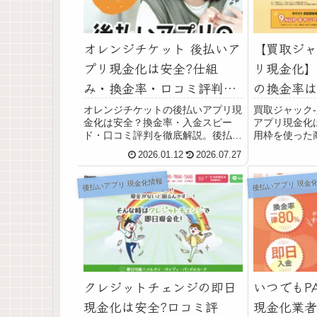
オレンジチケット 後払いア
【買取ジャ
プリ現金化は安全?仕組
リ現金化】
み・換金率・口コミ評判を
の換金率は
徹底解説
用者口コミ
オレンジチケットの後払いアプリ現
買取ジャック-
金化は安全？換金率・入金スピー
アプリ現金化は
徹底解説
ド・口コミ評判を徹底解説。後払い
用枠を使った
アプリやクレジットカード現金化の
換金率・振込
2026.01.12
2026.07.27
仕組み、注意点、他社比較まで網
と規約違反リ
羅。「急ぎで現金が必要」「後払い
払いアプリの
後払いアプリ 現金化情報
後払いアプリ 現金
アプリを現金化したい」そんな人に
得たいと考え
名前が挙がりやすいの...
という即...
クレジットチェンジの即日
いつでもP
現金化は安全?口コミ評
現金化業者