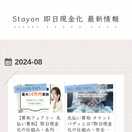
Stayon 即日現金化 最新情報
2024-08
先
先
払い買取 現金化情報
払い買取 現金化情報
【買取フェアリー 先
先払い買取 チケット
払い買取】即日現金
バディとは?即日現金
化の仕組み・系列・
化の仕組み・安全