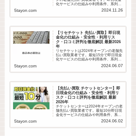
化サービスの仕組みや利用条件、系列業
者情報、5ちゃんねるなどから利用者の
2024.11.26
5tayon.com
実際の口コミ評判を徹底調査しました。
LINE完結の申込方法や特徴、注意点など
最新情報でわかりやすく解説します。
【リセチケット 先払い買取】即日現
金化の仕組み・安全性・利用リス
ク・口コミ評判を徹底解説 最新2026
年
リセチケットは2024年オープンの老舗先
払い買取業者です。最短15分で即日現金
化サービスの仕組みや利用条件、系列業
者情報、5ちゃんねるなどから利用者の
2024.06.07
5tayon.com
実際の口コミ評判を徹底調査しました。
LINE完結の申込方法や特徴、注意点など
最新情報でわかりやすく解説します。
【先払い買取 チケットセンター】即
日現金化の仕組み・安全性・利用リ
スク・口コミ評判を徹底解説 最新
2026年
チケットセンターは2024年オープンの老
舗先払い買取業者です。最短10分即日現
金化サービスの仕組みや利用条件、系列
業者情報、5ちゃんねるなどから利用者
2024.06.02
5tayon.com
の実際の口コミ評判を徹底調査しまし
た。LINE完結の申込方法や特徴、注意点
など最新情報でわかりやすく解説しま
す。