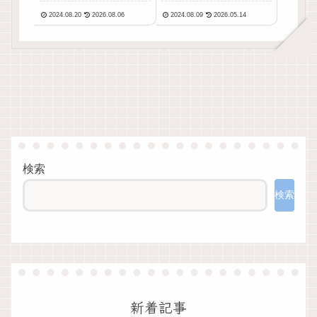
5ch口コミ評判・安全
性・利用リスク・口
2024.08.20
2026.08.06
2024.08.09
2026.05.14
性・利用リスクなど
コミ評判を徹底解説
最新情報で徹底解説
【最新版】
検索
検索
新着記事