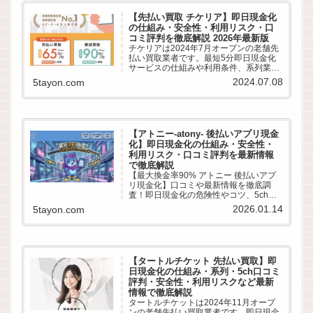
【先払い買取 チケリア】即日現金化
の仕組み・安全性・利用リスク・口
コミ評判を徹底解説 2026年最新版
チケリアは2024年7月オープンの老舗先
払い買取業者です。最短5分即日現金化
サービスの仕組みや利用条件、系列業者
情報、5ちゃんねるなどから利用者の実
2024.07.08
5tayon.com
際の口コミ評判を徹底調査しました。
LINE完結の申込方法や特徴、注意点など
最新情報でわかりやすく解説します。
【アトニー-atony- 後払いアプリ現金
化】即日現金化の仕組み・安全性・
利用リスク・口コミ評判を最新情報
で徹底解説
【最大換金率90% アトニー 後払いアプ
リ現金化】口コミや最新情報を徹底調
査！即日現金化の危険性やコツ、5chや
知恵袋から最新換金率相場・振込スピー
2026.01.14
5tayon.com
ドまで詳しく紹介します。
【タートルチケット 先払い買取】即
日現金化の仕組み・系列・5ch口コミ
評判・安全性・利用リスクなど最新
情報で徹底解説
タートルチケットは2024年11月オープ
ンの老舗先払い買取業者です。即日現金