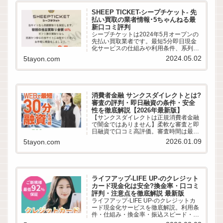
SHEEP TICKET-シープチケット- 先
払い買取の業者情報･5ちゃんねる最
新口コミ評判
シープチケットは2024年5月オープンの
先払い買取業者です。最短5分即日現金
化サービスの仕組みや利用条件、系列業
者情報、5ちゃんねるなどから利用者の
2024.05.02
5tayon.com
実際の口コミ評判を徹底調査しました。
LINE完結の申込方法や特徴、注意点など
最新情報でわかりやすく解説します。
消費者金融 サンクスダイレクトとは?
審査の評判・即日融資の条件・安全
性を徹底解説【2026年最新版】
【サンクスダイレクトは正規消費者金融
で闇金ではありません】柔軟な審査と即
日融資で口コミ高評価。審査時間は最短
30分、在籍確認や郵送物の有無など気に
2026.01.09
5tayon.com
なる評判を徹底解説。審査落ちが不安な
多重債務者も必見！最新の借入条件を公
開。
ライフアップ-LIFE UP-のクレジット
カード現金化は安全?換金率・口コミ
評判・注意点を徹底解説 最新版
ライフアップ-LIFE UP-のクレジットカ
ード現金化サービスを徹底解説。利用条
件・仕組み・換金率・振込スピード・リ
スク・口コミ評判までわかりやすくまと